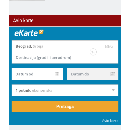
Avio karte
BEG
Beograd
,
Srbija
Destinacija (grad ili aerodrom)
Datum od
Datum do
1 putnik
,
ekonomska
Pretraga
Avio karte