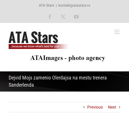
Skip
ATA Stars
|
kontakt@atastars.rs
to
content
Facebook
X
YouTube
Dejvid Mojs zamenio Olerdajsa na mestu trenera
Sanderlenda
Previous
Next