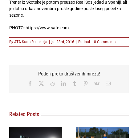
Trener iz Škotske je potom preuzeo Real Sosijedad u Španiji, ali
je dobio otkaz novembra prošle godine posle lošeg početka
sezone.
PHOTO: https://www.safc.com
By
ATA Stars Redakcija
|
jul 23rd, 2016
|
Fudbal
|
0 Comments
Podeli preko društvenih mreža!
Facebook
X
Reddit
LinkedIn
Tumblr
Pinterest
Vk
Email
Related Posts
o
Omladinski sport u
FSS povlači podršku