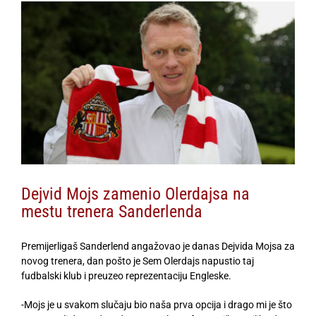
View
Larger
Image
Dejvid Mojs zamenio Olerdajsa na
mestu trenera Sanderlenda
Premijerligaš Sanderlend angažovao je danas Dejvida Mojsa za
novog trenera, dan pošto je Sem Olerdajs napustio taj
fudbalski klub i preuzeo reprezentaciju Engleske.
-Mojs je u svakom slučaju bio naša prva opcija i drago mi je što