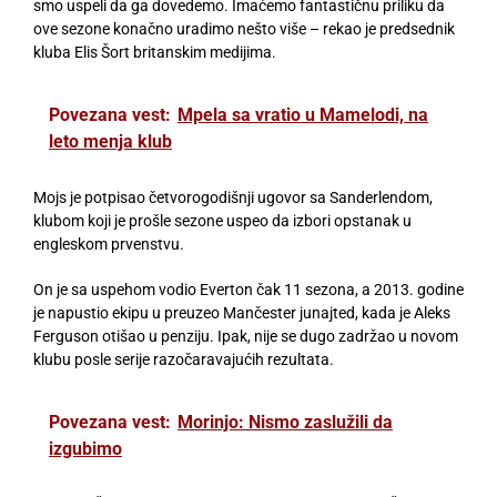
smo uspeli da ga dovedemo. Imaćemo fantastičnu priliku da
ove sezone konačno uradimo nešto više – rekao je predsednik
kluba Elis Šort britanskim medijima.
Povezana vest:
Mpela sa vratio u Mamelodi, na
leto menja klub
Mojs je potpisao četvorogodišnji ugovor sa Sanderlendom,
klubom koji je prošle sezone uspeo da izbori opstanak u
engleskom prvenstvu.
On je sa uspehom vodio Everton čak 11 sezona, a 2013. godine
je napustio ekipu u preuzeo Mančester junajted, kada je Aleks
Ferguson otišao u penziju. Ipak, nije se dugo zadržao u novom
klubu posle serije razočaravajućih rezultata.
Povezana vest:
Morinjo: Nismo zaslužili da
izgubimo