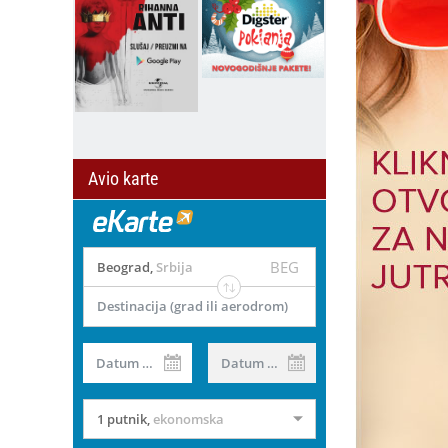
Avio karte
BEG
Beograd
,
Srbija
Destinacija (grad ili aerodrom)
Datum od
Datum do
1 putnik
,
ekonomska