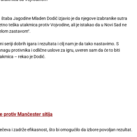
 štaba Jagodine Mladen Dodić izjavio je da njegove izabranike sutra
etno teška utakmica protiv Vojvodine, ali je istakao da u Novi Sad ne
belom zastavom“.
i seriji dobrih igara i rezultata i cilj nam je da tako nastavimo. S
nagu protivnika i odlične uslove za igru, uveren sam da će to biti
takmica – rekao je Dodić.
 protiv Mančester sitija
čeva i zadrže efikasnost, što bi omogućilo da izbore povoljan rezultat.