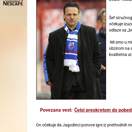
Šef stručnog
očekuje izuz
odlaze sa „
-Mi smo u min
obzirom na s
kvalitetna u
Povezana vest:
Čelsi preokretom do pobede
On očekuje da Jagodinci ponove igre iz prethodnih me