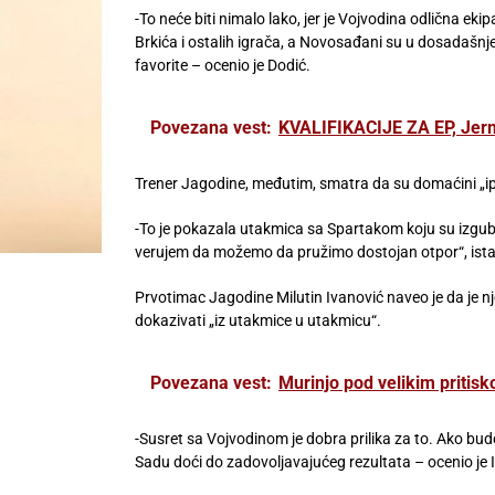
-To neće biti nimalo lako, jer je Vojvodina odlična ek
Brkića i ostalih igrača, a Novosađani su u dosadašnj
favorite – ocenio je Dodić.
Povezana vest:
KVALIFIKACIJE ZA EP, Jerm
Trener Jagodine, međutim, smatra da su domaćini „ipa
-To je pokazala utakmica sa Spartakom koju su izgub
verujem da možemo da pružimo dostojan otpor“, ista
Prvotimac Jagodine Milutin Ivanović naveo je da je nje
dokazivati „iz utakmice u utakmicu“.
Povezana vest:
Murinjo pod velikim pritis
-Susret sa Vojvodinom je dobra prilika za to. Ako b
Sadu doći do zadovoljavajućeg rezultata – ocenio je 