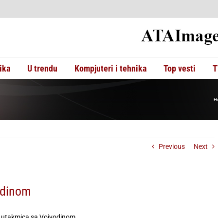
ika
U trendu
Kompjuteri i tehnika
Top vesti
T
H
Previous
Next
odinom
a utakmica sa Vojvodinom