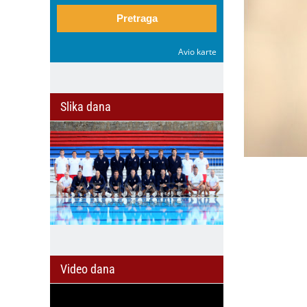
Pretraga
Avio karte
Slika dana
Video dana