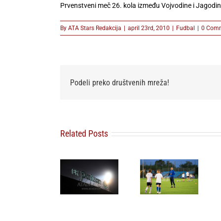
Prvenstveni meč 26. kola između Vojvodine i Jagodi
By
ATA Stars Redakcija
|
april 23rd, 2010
|
Fudbal
|
0 Com
Podeli preko društvenih mreža!
Related Posts
FK Partizan
Omladinski
FSS povlači
ponovo
sport u
podršku
uputio apel
Beogradu
Djaniju
navijačima:
dobija novu
Infantinu za
Pružite
energiju:
novi mandat
podršku
NIKA CUP
na mestu
igračima,
2026 počinje
predsednika
nemojte
za dve