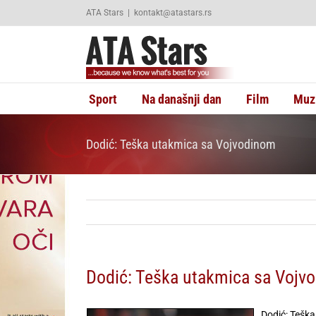
Skip
ATA Stars
|
kontakt@atastars.rs
to
content
Sport
Na današnji dan
Film
Muz
Dodić: Teška utakmica sa Vojvodinom
Dodić: Teška utakmica sa Vojv
Dodić: Tešk