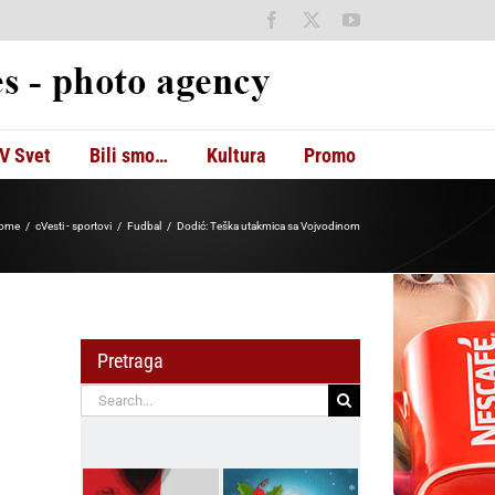
Facebook
X
YouTube
V Svet
Bili smo…
Kultura
Promo
ome
cVesti - sportovi
Fudbal
Dodić: Teška utakmica sa Vojvodinom
Pretraga
Search
for: