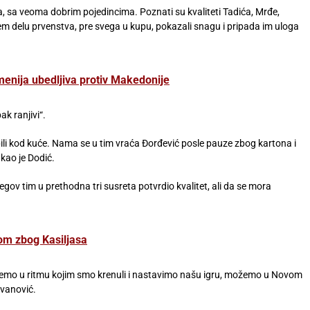
ipa, sa veoma dobrim pojedincima. Poznati su kvaliteti Tadića, Mrđe,
em delu prvenstva, pre svega u kupu, pokazali snagu i pripada im uloga
enija ubedljiva protiv Makedonije
k ranjivi“.
ili kod kuće. Nama se u tim vraća Đorđević posle pauze zbog kartona i
kao je Dodić.
gov tim u prethodna tri susreta potvrdio kvalitet, ali da se mora
kom zbog Kasiljasa
udemo u ritmu kojim smo krenuli i nastavimo našu igru, možemo u Novom
Ivanović.