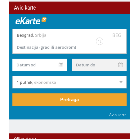
Avio karte
BEG
Beograd
,
Srbija
Destinacija (grad ili aerodrom)
Datum od
Datum do
1 putnik
,
ekonomska
Pretraga
Avio karte