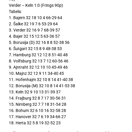
Verder – Keln 1:0 (Frings 90p)
Tabela:
1. Bajern 32 18 10 4 66-29 64
2. Šalke 32 19 7 6 53-29 64
3. Verder 32 16 9 7 68-39 57
4. Bajer 32 15 12 5 63-36 57
5. Borusija (D) 32 16 8 8 52-38 56
6. Šutgart 32 15 8 9 48-38 53
7. Hamburg 32 12 12 8 51-40 48
8. Volfsburg 32 13 7 12 60-56 46
9. Ajntraht 32 12 10 10 45-49 46
10. Majnz 32 12 9 11 34-40 45
11. Hofenhajm 32 10 8 14 41-40 38
12. Borusija (M) 32 10 8 14 41-53 38
13. Keln 32 9 10 13 31-39 37
14. Frajburg 32 8 7 17 30-56 31
15. Nirnberg 32 7 7 18 31-54 28
16. Bohum 32 6 10 16 32-58 28
17. Hanover 32 7 6 19 34-66 27
18. Herta 32 5 8 19 32-52 23