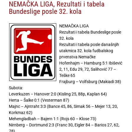
NEMAČKA LIGA, Rezultati i tabela
Bundeslige posle 32. kola
NEMAČKA LIGA
Rezultati i tabela Bundeslige posle
32. kola
Rezultati i tabela posle današnjih
utakmica 32. kola fudbalskog
prvenstva Nemačke
Hofenhajm – Hamburg 5:1 Ibišević
2, 11, Edu 29, 72, Salihović 77 –
Teške 65
Frajburg – Volfsburg (Makiadi 38)
Subota:
Leverkuzen – Hanover 2:0 (Kisling 25, 88p, Kaplan 64)
Herta – Šalke 0:1 (Vesterman 87)
Majnc – Ajntraht 3:3 (Bance 45, 86, Simak 56 – Mejer 13, 20,
Korkmaz 62)
Mehengladbah – Bajern 1:1 (Rojs 60 – Klose 73)
Nirnberg – Dortmund 2:3 (Franc 30, Eigler 84 – Barios 27, 62,
78)