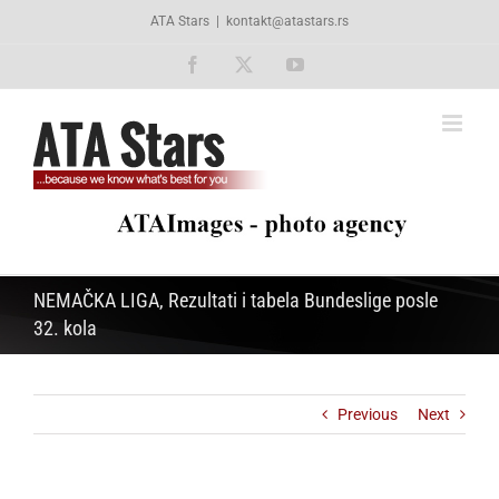
Skip
ATA Stars
|
kontakt@atastars.rs
to
content
Facebook
X
YouTube
NEMAČKA LIGA, Rezultati i tabela Bundeslige posle
32. kola
Previous
Next