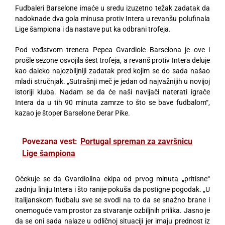
Fudbaleri Barselone imaće u sredu izuzetno težak zadatak da
nadoknade dva gola minusa protiv Intera u revanšu polufinala
Lige šampiona i da nastave put ka odbrani trofeja.
Pod vođstvom trenera Pepea Gvardiole Barselona je ove i
prošle sezone osvojila šest trofeja, a revanš protiv Intera deluje
kao daleko najozbiljniji zadatak pred kojim se do sada našao
mladi stručnjak. „Sutrašnji meč je jedan od najvažnijih u novijoj
istoriji kluba. Nadam se da će naši navijači naterati igrače
Intera da u tih 90 minuta zamrze to što se bave fudbalom“,
kazao je štoper Barselone Đerar Pike.
Povezana vest:
Portugal spreman za završnicu
Lige šampiona
Očekuje se da Gvardiolina ekipa od prvog minuta „pritisne“
zadnju liniju Intera i što ranije pokuša da postigne pogodak. „U
italijanskom fudbalu sve se svodi na to da se snažno brane i
onemoguće vam prostor za stvaranje ozbiljnih prilika. Jasno je
da se oni sada nalaze u odličnoj situaciji jer imaju prednost iz