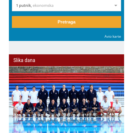
1 putnik
,
ekonomska
Pretraga
Avio karte
Slika dana