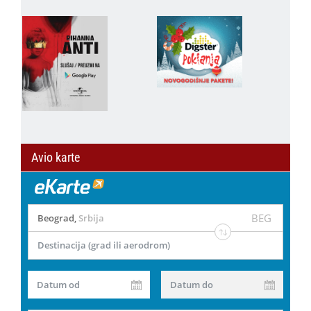
Avio karte
BEG
Beograd
,
Srbija
Destinacija (grad ili aerodrom)
Datum od
Datum do