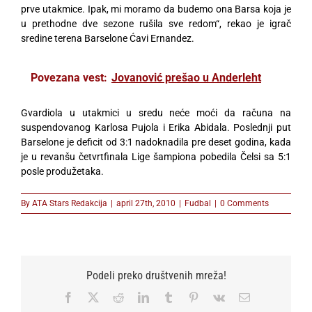
prve utakmice. Ipak, mi moramo da budemo ona Barsa koja je
u prethodne dve sezone rušila sve redom“, rekao je igrač
sredine terena Barselone Ćavi Ernandez.
Povezana vest:
Jovanović prešao u Anderleht
Gvardiola u utakmici u sredu neće moći da računa na
suspendovanog Karlosa Pujola i Erika Abidala. Poslednji put
Barselone je deficit od 3:1 nadoknadila pre deset godina, kada
je u revanšu četvrtfinala Lige šampiona pobedila Čelsi sa 5:1
posle produžetaka.
By
ATA Stars Redakcija
|
april 27th, 2010
|
Fudbal
|
0 Comments
Podeli preko društvenih mreža!
Facebook
X
Reddit
LinkedIn
Tumblr
Pinterest
Vk
Email