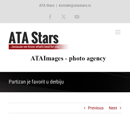
Skip
ATA Stars
|
kontakt@atastars.rs
to
content
Facebook
X
YouTube
Partizan je favorit u derbiju
Previous
Next