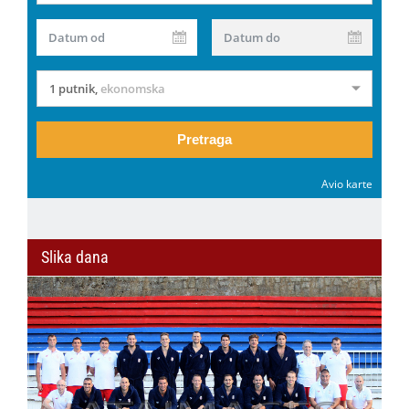
Datum od
Datum do
1 putnik
,
ekonomska
Pretraga
Avio karte
Slika dana