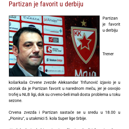
Partizan je favorit u derbiju
Partizan
je favorit
u derbiju
Trener
košarkaša Crvene zvezde Aleksandar Trifunović izjavio je u
utorak da je Partizan favorit u narednom meču, jer je osvojio
trofej u NLB ligi, dok su crveno-beli imali dosta problema u toku
sezone.
Crvena zvezda i Partizan sastaće se u sredu u 18.00 u
„Pioniru“, u utakmici 5. kola Super lige Srbije.