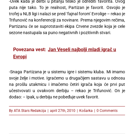
-Uvek kada je derbi u pitanju teško je odrediti favorita. Ovog
puta nije tako. To je realnost, Partizan je favorit. Osvojio je
trofej u NLB ligi i nalazi se pred ‘fajnal forom’ Evrolige – rekao je
Trifunović na konferenciji za novinare. Prema njegovim rečima,
Partizanu će se suprotstaviti ekipa Crvene zvezde koja je cele
sezone nastupala sa puno negativnih i pozitivnih stvari.
Povezana vest:
Jan Veseli najbolji mladi igrač u
Evropi
-Snaga Partizana je u sistemu igre i sistemu kluba. Mi imamo
svoje želje i motive. Igraćemo u drugačijem sastavu u odnosu
na prošlu utakmicu i imačemo četiri igrača koja će prvi put
učestvovati u ovakvom derbiju – rekao je Trifunović. On je
dodao: – Ipak, u derbiju ne pobeđuje uvek favorit.
By
ATA Stars Redakcija
|
april 27th, 2010
|
Košarka
|
0 Comments