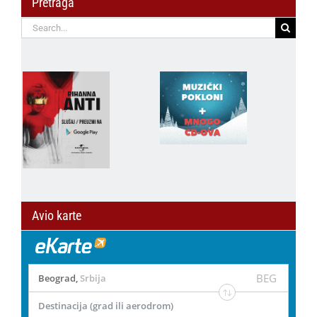
Pretraga
Search
for:
Avio karte
BEG
Beograd
,
Srbija
Destinacija (grad ili aerodrom)