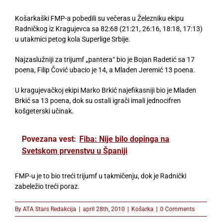
Košarkaški FMP-a pobedili su večeras u Železniku ekipu
Radničkog iz Kragujevca sa 82:68 (21:21, 26:16, 18:18, 17:13)
u utakmici petog kola Superlige Srbije.
Najzaslužniji za trijumf „pantera“ bio je Bojan Radetić sa 17
poena, Filip Čović ubacio je 14, a Mladen Jeremić 13 poena.
U kragujevačkoj ekipi Marko Brkić najefikasniji bio je Mladen
Brkić sa 13 poena, dok su ostali igrači imali jednocifren
košgeterski učinak.
Povezana vest:
Fiba: Nije bilo dopinga na
Svetskom prvenstvu u Španiji
FMP-u je to bio treći trijumf u takmičenju, dok je Radnički
zabeležio treći poraz.
By
ATA Stars Redakcija
|
april 28th, 2010
|
Košarka
|
0 Comments