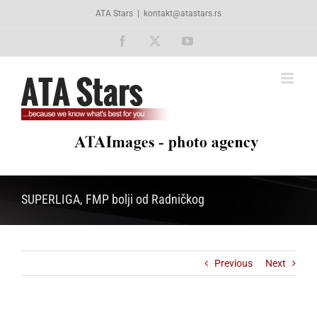
Skip
ATA Stars
|
kontakt@atastars.rs
to
content
Facebook
X
YouTube
SUPERLIGA, FMP bolji od Radničkog
Previous
Next