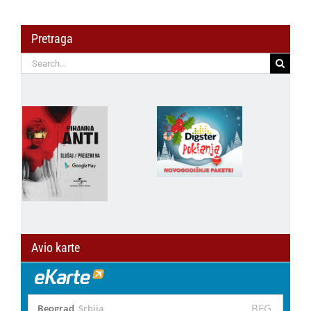
Pretraga
Search
for:
Avio karte
BEG
Beograd
,
Srbija