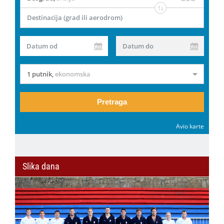
Destinacija (grad ili aerodrom)
Datum od
Datum do
1 putnik
,
ekonomska
Pretraga
Avio karte
Slika dana