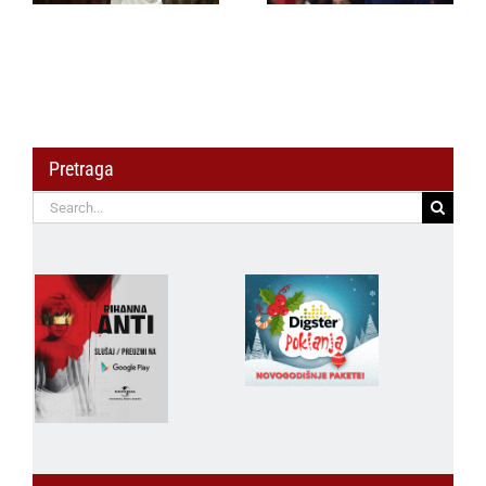
julski FIBA prozor
BUSINESS 3×3
turniru
Pretraga
Search
for: