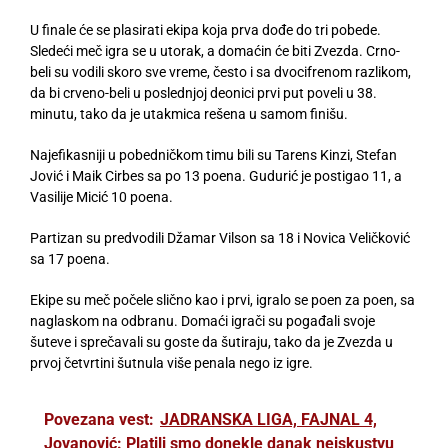
U finale će se plasirati ekipa koja prva dođe do tri pobede.
Sledeći meč igra se u utorak, a domaćin će biti Zvezda. Crno-
beli su vodili skoro sve vreme, često i sa dvocifrenom razlikom,
da bi crveno-beli u poslednjoj deonici prvi put poveli u 38.
minutu, tako da je utakmica rešena u samom finišu.
Najefikasniji u pobedničkom timu bili su Tarens Kinzi, Stefan
Jović i Maik Cirbes sa po 13 poena. Gudurić je postigao 11, a
Vasilije Micić 10 poena.
Partizan su predvodili Džamar Vilson sa 18 i Novica Veličković
sa 17 poena.
Ekipe su meč počele slično kao i prvi, igralo se poen za poen, sa
naglaskom na odbranu. Domaći igrači su pogađali svoje
šuteve i sprečavali su goste da šutiraju, tako da je Zvezda u
prvoj četvrtini šutnula više penala nego iz igre.
Povezana vest:
JADRANSKA LIGA, FAJNAL 4,
Jovanović: Platili smo donekle danak neiskustvu