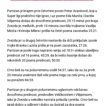
Partizan je krajem prve četvrtine poveo Petar Aranitović, koji u
Super ligi praktično nije igrao, i uz poene Eda Murića i Darela
Vilijamsa došao do dvocifrene prednosti, 25:15 minut pre kraja.
Zvezda je, međutih, prvih 10 minuta završila trojkama Vasilija
Micića i Kvinsija Milera i prišla na četiri poena zaostatka 25:21.
Zvezda je i u drugoj četvrtini nastavila da drži priključak i posle
trojke Branka Lazića prišla je na poen zaostatka, 27:26.
Partizan je posle toga napravio seriju od 18:3 i stekao ubedljivu
prednost od 16 poena, 45:29, da bi nešto kasnije došao do
rekordnih 20 poena prednosti, 50:30.
Crno-beli su na poluvremenu vodili 54:37, tako da su za prvih
20 minuta utakmice dali više poena nego za celu prvu, u kojoj
su poraženi 84:53.
Partizan je u drugom poluvremenu uglavnom održavao
dvocifrenu prednost, predvođen Veličkovićem i Vilijamsom,
iako je Zvezda u nekoliko navrata prilazila i pretila. Crno-beli su
igrali dobro u odbrani i dobro su šutirali za dva poena.