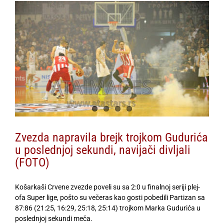
View
Larger
Image
Zvezda napravila brejk trojkom Gudurića
u poslednjoj sekundi, navijači divljali
(FOTO)
Košarkaši Crvene zvezde poveli su sa 2:0 u finalnoj seriji plej-
ofa Super lige, pošto su večeras kao gosti pobedili Partizan sa
87:86 (21:25, 16:29, 25:18, 25:14) trojkom Marka Gudurića u
poslednjoj sekundi meča.