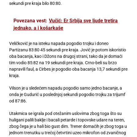
sekundi pre kraja bilo 80:80.
Povezana vest:
Vučić: Er Srbija sve ljude tretira
jednako, a i košarkaše
Veličković je na isteku napada pogodio trojku i doneo
Partizanu 83:80 45 sekundi pre kraja. Jović je potom iskoristio
oba bacanja, kao i Džons na drugoj strani, tako da je domaći
tim vodio 85:82 na 19 sekundi pre kraja. Crno-beli su brzo
napravili faul, a Cirbes je pogodio oba bacanja 13,7 sekundi pre
kraja.
Vilson je u sledećem napadu pogodio samo jedno bacanje, a
onda je Gudurić u poslednjoj sekundi pogodio trojku za trijumf
od 87:86.
Utakmica se igrala pod otežanim uslovima zbog toga što su
huligani palili baklje i bacali petarde i topovske udare na teren,
zbog čega je u hali bio gust dim. Trener domaćih je zbog toga u
jednom trenutku u trećoj četvrtini uzeo mikrofon od zvaničnog