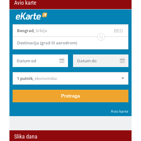
Avio karte
BEG
Beograd
,
Srbija
Destinacija (grad ili aerodrom)
Datum od
Datum do
1 putnik
,
ekonomska
Pretraga
Avio karte
Slika dana