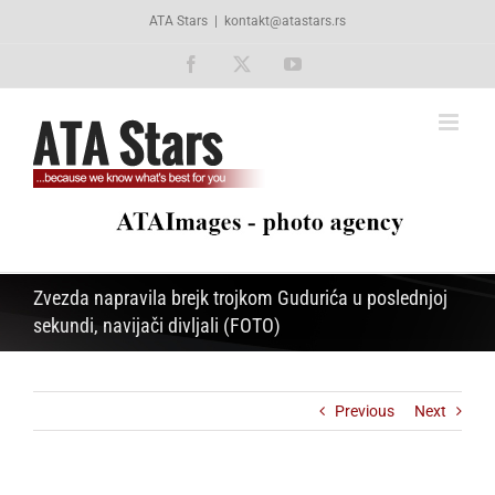
Skip
ATA Stars
|
kontakt@atastars.rs
to
content
Facebook
X
YouTube
Zvezda napravila brejk trojkom Gudurića u poslednjoj
sekundi, navijači divljali (FOTO)
Previous
Next