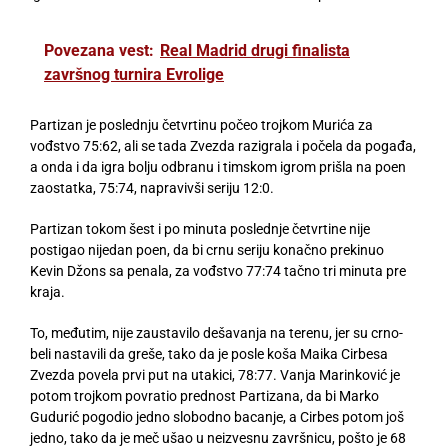
Povezana vest:
Real Madrid drugi finalista
završnog turnira Evrolige
Partizan je poslednju četvrtinu počeo trojkom Murića za
vođstvo 75:62, ali se tada Zvezda razigrala i počela da pogađa,
a onda i da igra bolju odbranu i timskom igrom prišla na poen
zaostatka, 75:74, napravivši seriju 12:0.
Partizan tokom šest i po minuta poslednje četvrtine nije
postigao nijedan poen, da bi crnu seriju konačno prekinuo
Kevin Džons sa penala, za vođstvo 77:74 tačno tri minuta pre
kraja.
To, međutim, nije zaustavilo dešavanja na terenu, jer su crno-
beli nastavili da greše, tako da je posle koša Maika Cirbesa
Zvezda povela prvi put na utakici, 78:77. Vanja Marinković je
potom trojkom povratio prednost Partizana, da bi Marko
Gudurić pogodio jedno slobodno bacanje, a Cirbes potom još
jedno, tako da je meč ušao u neizvesnu završnicu, pošto je 68