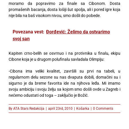
moramo da popravimo za finale sa Cibonom. Dosta
promašenih bacanja, dosta lošiji šut spolja, ali i pored igre koja
nije bila na baš visokom nivou, smo došli do pobede.
Povezana vest:
Đorđević: Želimo da ostvarimo
svoj san
Kapiten crno-belih se osvrnuo i na protivnika u finalu, ekipu
Cibone koja je u drugom polufinalu savladala Olimpiju:
-Cibona ima veliki kvalitet, završili su prvi na tabeli, u
regularnom delu sezone su nas dvaputa dobili, domaćini su i
sigurno je da breme favorita ide na njihova leđa. Mi imamo
svoju ambiciju i svoju želju sa kojom smo došli ovde u Zagreb i
nećemo odustati od toga – zaključio je Božić.
By
ATA Stars Redakcija
|
april 23rd, 2010
|
Košarka
|
0 Comments