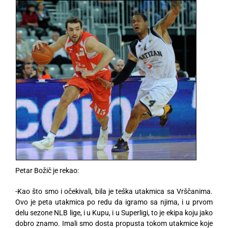
Petar Božič je rekao:
-Kao što smo i očekivali, bila je teška utakmica sa Vrščanima.
Ovo je peta utakmica po redu da igramo sa njima, i u prvom
delu sezone NLB lige, i u Kupu, i u Superligi, to je ekipa koju jako
dobro znamo. Imali smo dosta propusta tokom utakmice koje