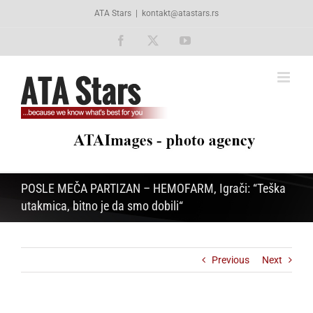
Skip
ATA Stars
|
kontakt@atastars.rs
to
content
Facebook
X
YouTube
POSLE MEČA PARTIZAN – HEMOFARM, Igrači: “Teška
utakmica, bitno je da smo dobili“
Previous
Next