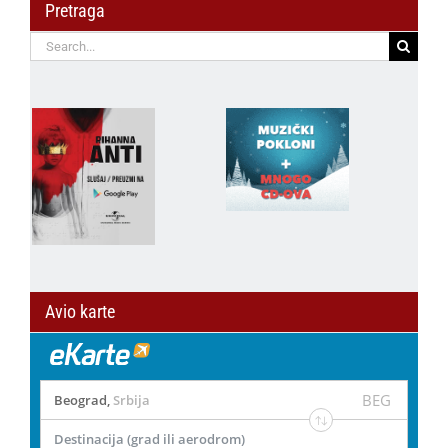
Pretraga
Search
for:
Avio karte
BEG
Beograd
,
Srbija
Destinacija (grad ili aerodrom)