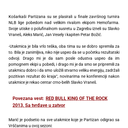
Košarkaši Partizana su se plasirali u finale završnog turnira
NLB lige pobedom nad velikim rivalom ekipom Hemofarma.
Svoje utiske o polufinalnom susretu u Zagrebu izneli su Slavko
Vraneš, Aleks Marić, Jan Vesely i kapiten Petar Božić.
-Utakmica je bila vrlo teška, oba tima su se dobro spremila za
to. Bila je zanimljiva, niko nije uspeo da se u početku rezultatski
odvoji. Drago mi je da sam posle odustva uspeo da im
pomognem ekipi u pobedi, i drago mi je da smo se pripremili za
utakmicu dobro i da smo uložili stvarno veliku energiju, zadržali
pozitivan rezultat do kraja“, novinarima ne konferenciji nakon
utakmice je rekao centar crno-belih Slavko Vraneš.
Povezana vest:
RED BULL KING OF THE ROCK
2013, Sa tvrđave u zatvor
Marić je podsetio na sve utakmice koje je Partizan odigrao sa
Vrščanima u ovoj sezoni: