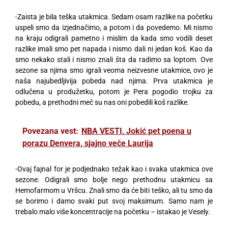
-Zaista je bila teška utakmica. Sedam osam razlike na početku
uspeli smo da izjednačimo, a potom i da povedemo. Mi nismo
na kraju odigrali pametno i mislim da kada smo vodili deset
razlike imali smo pet napada i nismo dali ni jedan koš. Kao da
smo nekako stali i nismo znali šta da radimo sa loptom. Ove
sezone sa njima smo igrali veoma neizvesne utakmice, ovo je
naša najubedljivija pobeda nad njima. Prva utakmica je
odlučena u produžetku, potom je Pera pogodio trojku za
pobedu, a prethodni meč su nas oni pobedili koš razlike.
Povezana vest:
NBA VESTI, Jokić pet poena u
porazu Denvera, sjajno veče Laurija
-Ovaj fajnal for je podjednako težak kao i svaka utakmica ove
sezone. Odigrali smo bolje nego prethodnu utakmicu sa
Hemofarmom u Vršcu. Znali smo da će biti teško, ali tu smo da
se borimo i damo svaki put svoj maksimum. Samo nam je
trebalo malo više koncentracije na početku – istakao je Vesely.