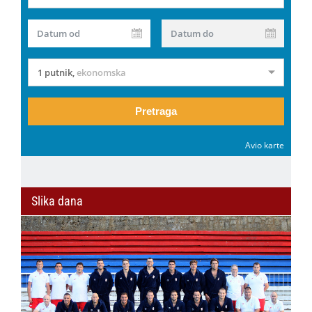
Datum od
Datum do
1 putnik
,
ekonomska
Pretraga
Avio karte
Slika dana