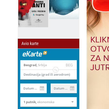
Avio karte
BEG
Beograd
,
Srbija
Destinacija (grad ili aerodrom)
Datum od
Datum do
1 putnik
,
ekonomska