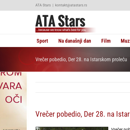
Skip
ATA Stars
|
kontakt@atastars.rs
to
content
Sport
Na današnji dan
Film
Muz
Vrečer pobedio, Der 28. na Istarskom proleću
Vrečer pobedio, Der 28. na Ist
Vrečer pob