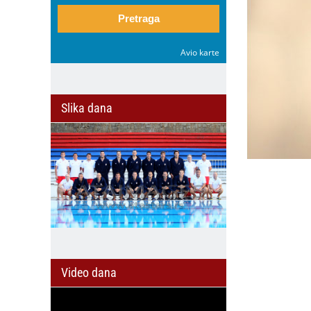
Pretraga
Avio karte
Slika dana
il
Video dana
Na dva točka