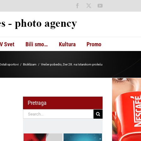
Facebook
X
YouTube
V Svet
Bili smo…
Kultura
Promo
Ostali sportovi
Biciklizam
Vrečer pobedio, Der 28. na Istarskom proleću
Pretraga
Search
for: