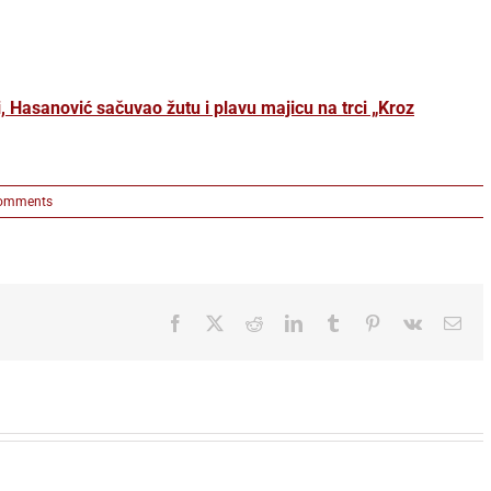
i, Hasanović sačuvao žutu i plavu majicu na trci „Kroz
omments
Facebook
X
Reddit
LinkedIn
Tumblr
Pinterest
Vk
Ema