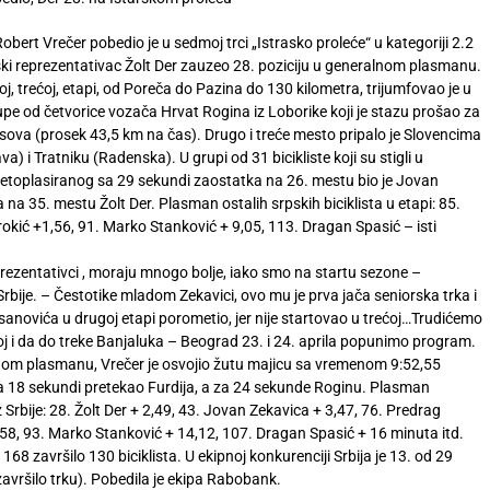
obert Vrečer pobedio je u sedmoj trci „Istrasko proleće“ u kategoriji 2.2
ski reprezentativac Žolt Der zauzeo 28. poziciju u generalnom plasmanu.
oj, trećoj, etapi, od Poreča do Pazina do 130 kilometra, trijumfovao je u
upe od četvorice vozača Hrvat Rogina iz Loborike koji je stazu prošao za
sova (prosek 43,5 km na čas). Drugo i treće mesto pripalo je Slovencima
va) i Tratniku (Radenska). U grupi od 31 bicikliste koji su stigli u
toplasiranog sa 29 sekundi zaostatka na 26. mestu bio je Jovan
a na 35. mestu Žolt Der. Plasman ostalih srpskih biciklista u etapi: 85.
okić +1,56, 91. Marko Stanković + 9,05, 113. Dragan Spasić – isti
reprezentativci , moraju mnogo bolje, iako smo na startu sezone –
rbije. – Čestotike mladom Zekavici, ovo mu je prva jača seniorska trka i
sanovića u drugoj etapi porometio, jer nije startovao u trećoj…Trudićemo
skoj i da do treke Banjaluka – Beograd 23. i 24. aprila popunimo program.
om plasmanu, Vrečer je osvojio žutu majicu sa vremenom 9:52,55
a 18 sekundi pretekao Furdija, a za 24 sekunde Roginu. Plasman
iz Srbije: 28. Žolt Der + 2,49, 43. Jovan Zekavica + 3,47, 76. Predrag
,58, 93. Marko Stanković + 14,12, 107. Dragan Spasić + 16 minuta itd.
168 završilo 130 biciklista. U ekipnoj konkurenciji Srbija je 13. od 29
završilo trku). Pobedila je ekipa Rabobank.