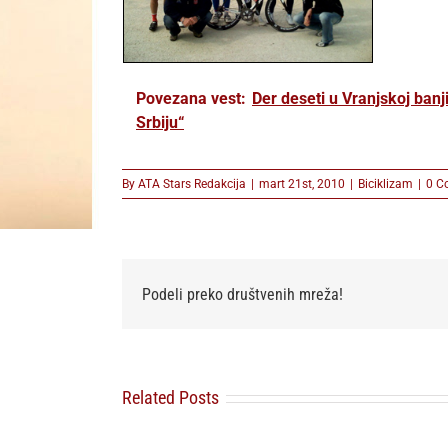
Povezana vest:
Der deseti u Vranjskoj banj
Srbiju“
By
ATA Stars Redakcija
|
mart 21st, 2010
|
Biciklizam
|
0 C
Podeli preko društvenih mreža!
Related Posts
Na dva točka