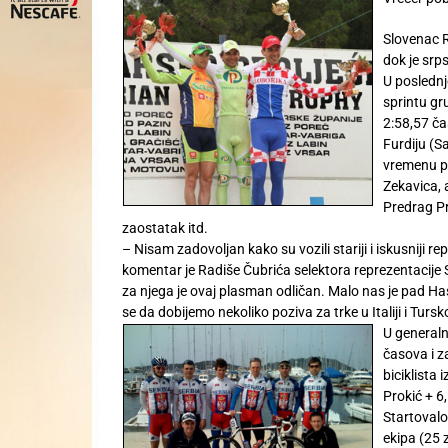
Slovenac R
dok je srp
U poslednj
sprintu gr
2:58,57 ča
Furdiju (Sa
vremenu pe
Zekavica, 
Predrag Pr
zaostatak itd.
– Nisam zadovoljan kako su vozili stariji i iskusniji 
komentar je Radiše Čubrića selektora reprezentacije S
za njega je ovaj plasman odličan. Malo nas je pad Ha
se da dobijemo nekoliko poziva za trke u Italiji i Tur
U generaln
časova i z
biciklista 
Prokić + 6
Startovalo 
ekipa (25 