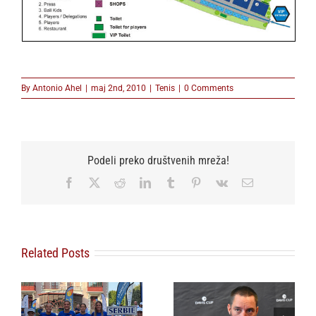
By
Antonio Ahel
|
maj 2nd, 2010
|
Tenis
|
0 Comments
Podeli preko društvenih mreža!
Facebook
X
Reddit
LinkedIn
Tumblr
Pinterest
Vk
Email
Related Posts
Selektor Dejvis Kup
Priznanje Tenis