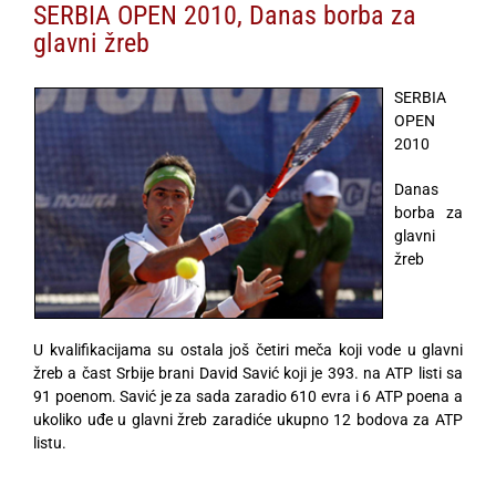
SERBIA OPEN 2010, Danas borba za
glavni žreb
SERBIA
OPEN
2010
Danas
borba za
glavni
žreb
U kvalifikacijama su ostala još četiri meča koji vode u glavni
žreb a čast Srbije brani David Savić koji je 393. na ATP listi sa
91 poenom. Savić je za sada zaradio 610 evra i 6 ATP poena a
ukoliko uđe u glavni žreb zaradiće ukupno 12 bodova za ATP
listu.