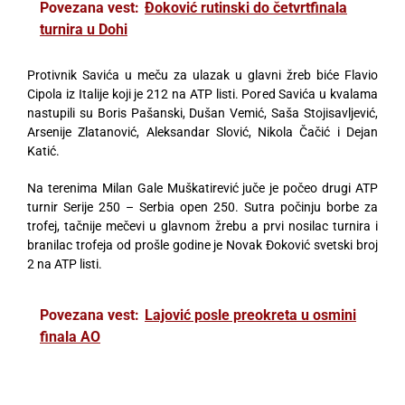
Povezana vest:
Đoković rutinski do četvrtfinala
turnira u Dohi
Protivnik Savića u meču za ulazak u glavni žreb biće Flavio
Cipola iz Italije koji je 212 na ATP listi. Pored Savića u kvalama
nastupili su Boris Pašanski, Dušan Vemić, Saša Stojisavljević,
Arsenije Zlatanović, Aleksandar Slović, Nikola Čačić i Dejan
Katić.
Na terenima Milan Gale Muškatirević juče je počeo drugi ATP
turnir Serije 250 – Serbia open 250. Sutra počinju borbe za
trofej, tačnije mečevi u glavnom žrebu a prvi nosilac turnira i
branilac trofeja od prošle godine je Novak Đoković svetski broj
2 na ATP listi.
Povezana vest:
Lajović posle preokreta u osmini
finala AO