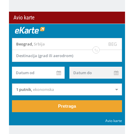
Avio karte
BEG
Beograd
,
Srbija
Destinacija (grad ili aerodrom)
Datum od
Datum do
1 putnik
,
ekonomska
Pretraga
Avio karte