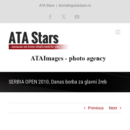
Skip
ATA Stars
|
kontakt@atastars.rs
to
content
Facebook
X
YouTube
SERBIA OPEN 2010, Danas borba za glavni žreb
Previous
Next