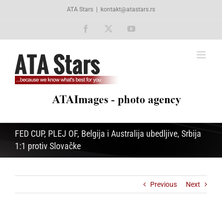
Skip
ATA Stars
|
kontakt@atastars.rs
to
content
Facebook
X
YouTube
FED CUP, PLEJ OF, Belgija i Australija ubedljive, Srbija
1:1 protiv Slovačke
Previous
Next