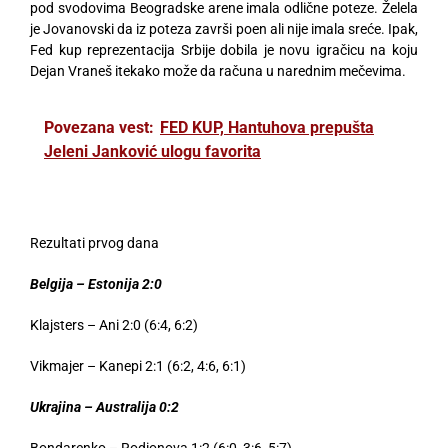
pod svodovima Beogradske arene imala odlične poteze. Želela
je Jovanovski da iz poteza završi poen ali nije imala sreće. Ipak,
Fed kup reprezentacija Srbije dobila je novu igračicu na koju
Dejan Vraneš itekako može da računa u narednim mečevima.
Povezana vest:
FED KUP, Hantuhova prepušta
Jeleni Janković ulogu favorita
Rezultati prvog dana
Belgija – Estonija 2:0
Klajsters – Ani 2:0 (6:4, 6:2)
Vikmajer – Kanepi 2:1 (6:2, 4:6, 6:1)
Ukrajina – Australija 0:2
Bondarenko – Rodionova 1:2 (6:0, 3:6, 5:7)