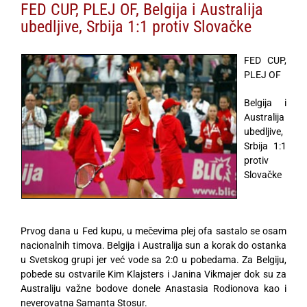
FED CUP, PLEJ OF, Belgija i Australija
ubedljive, Srbija 1:1 protiv Slovačke
FED CUP,
PLEJ OF
Belgija i
Australija
ubedljive,
Srbija 1:1
protiv
Slovačke
Prvog dana u Fed kupu, u mečevima plej ofa sastalo se osam
nacionalnih timova. Belgija i Australija sun a korak do ostanka
u Svetskog grupi jer već vode sa 2:0 u pobedama. Za Belgiju,
pobede su ostvarile Kim Klajsters i Janina Vikmajer dok su za
Australiju važne bodove donele Anastasia Rodionova kao i
neverovatna Samanta Stosur.