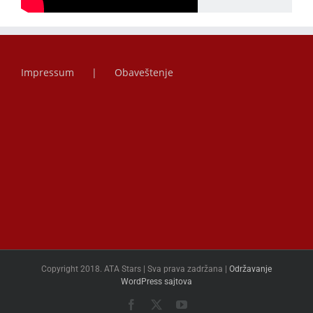
Impressum
Obaveštenje
Copyright 2018. ATA Stars | Sva prava zadržana |
Održavanje
WordPress sajtova
Facebook
X
YouTube