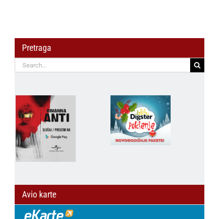
Pretraga
Search
for:
Avio karte