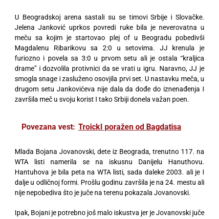
U Beogradskoj arena sastali su se timovi Srbije i Slovačke.
Jelena Janković uprkos povredi ruke bila je neverovatna u
meču sa kojim je startovao plej of u Beogradu pobedivši
Magdalenu Ribarikovu sa 2:0 u setovima. JJ krenula je
furiozno i povela sa 3:0 u prvom setu ali je ostala “kraljica
drame” i dozvolila protivnici da se vrati u igru. Naravno, JJ je
smogla snage i zasluženo osovjila prvi set. U nastavku meča, u
drugom setu Jankovićeva nije dala da dođe do iznenađenja I
završila meč u svoju korist I tako Srbiji donela važan poen.
Povezana vest:
TroickI poražen od Bagdatisa
Mlada Bojana Jovanovski, dete iz Beograda, trenutno 117. na
WTA listi namerila se na iskusnu Danijelu Hanuthovu.
Hantuhova je bila peta na WTA listi, sada daleke 2003. ali je I
dalje u odličnoj formi. Prošlu godinu završila je na 24. mestu ali
nije nepobediva što je juče na terenu pokazala Jovanovski.
Ipak, Bojani je potrebno još malo iskustva jer je Jovanovski juče