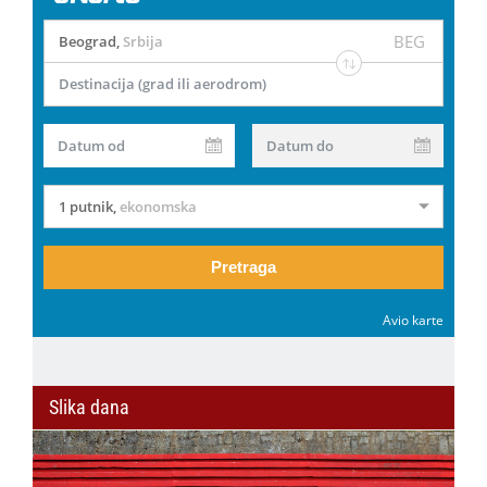
BEG
Beograd
,
Srbija
Destinacija (grad ili aerodrom)
Datum od
Datum do
1 putnik
,
ekonomska
Pretraga
Avio karte
Slika dana