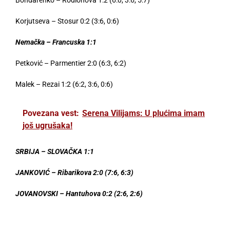
Korjutseva – Stosur 0:2 (3:6, 0:6)
Nemačka – Francuska 1:1
Petković – Parmentier 2:0 (6:3, 6:2)
Malek – Rezai 1:2 (6:2, 3:6, 0:6)
Povezana vest:
Serena Vilijams: U plućima imam
još ugrušaka!
SRBIJA – SLOVAČKA 1:1
JANKOVIĆ – Ribarikova 2:0 (7:6, 6:3)
JOVANOVSKI – Hantuhova 0:2 (2:6, 2:6)