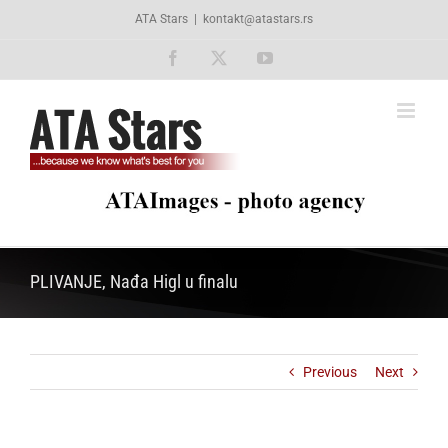
Skip
ATA Stars
|
kontakt@atastars.rs
to
content
Facebook
X
YouTube
PLIVANJE, Nađa Higl u finalu
Previous
Next