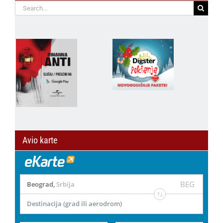
Search
for:
Avio karte
BEG
Beograd
,
Srbija
Destinacija (grad ili aerodrom)