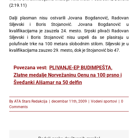
(2:19.11)
Dalji plasman nisu ostvarili Jovana Bogdanović, Radovan
Siljevski i Boris Stojanović. Jovana Bogdanović u
kvalifikacijama je zauzela 24. mesto. Srpski plivači Radovan
Siljevski i Boris Stojanović nisu uspeli da se plasiraju u
polufinale trke na 100 metara slobodnim stilom. Siljevski je u
kvalifikacijama zauzeo 29. mesto, dok je Stojanović bio 47.
Povezana vest:
PLIVANJE-EP BUDIMPEŠTA,
Zlatne medalje Norvežaninu Oenu na 100 prsno i
Šveđanki Alšamar na 50 delfin
By
ATA Stars Redakcija
|
decembar 11th, 2009
|
Vodeni sportovi
|
0
Comments