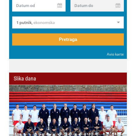
Datum od
Datum do
1 putnik
,
ekonomska
Pretraga
Avio karte
Slika dana