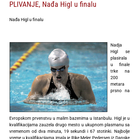
PLIVANJE, Nađa Higl u finalu
Nađa Higl u finalu
Nadja
Higl se
plasirala
u finale
trke na
200
metara
prsno na
Evropskom prvenstvu u malim bazenima u Istanbulu. Higl je u
kvalifikacijama zauzela drugo mesto u ukupnom plasmanu sa
vremenom od dva minuta, 19 sekundi i 67 stotinki. Najbolje
vreme u kvalifikacijama imala je Rike Meler Pedersen iz Danske