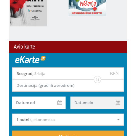
Avio karte
BEG
Beograd
,
Srbija
Destinacija (grad ili aerodrom)
Datum od
Datum do
1 putnik
,
ekonomska