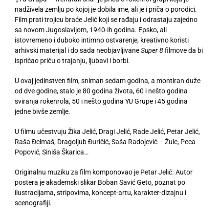
nadživela zemlju po kojoj je dobila ime, ali je i priča o porodici.
Film prati trojicu braće Jelić koji se rađaju i odrastaju zajedno
sa novom Jugoslavijom, 1940-ih godina. Epsko, ali
istovremeno i duboko intimno ostvarenje, kreativno koristi
arhivski materijal i do sada neobjavljivane
Super 8
filmove da bi
ispričao priču o trajanju, ljubavi i borbi.
U ovaj jedinstven film, sniman sedam godina, a montiran duže
od dve godine, stalo je 80 godina života, 60 i nešto godina
sviranja rokenrola, 50 i nešto godina YU Grupe i 45 godina
jedne bivše zemlje.
U filmu učestvuju Žika Jelić, Dragi Jelić, Rade Jelić, Petar Jelić,
Raša Đelmaš, Dragoljub Đuričić, Saša Radojević – Žule, Peca
Popović, Siniša Škarica…
Originalnu muziku za film komponovao je Petar Jelić. Autor
postera je akademski slikar Boban Savić Geto, poznat po
ilustracijama, stripovima, koncept-artu, karakter-dizajnu i
scenografiji.