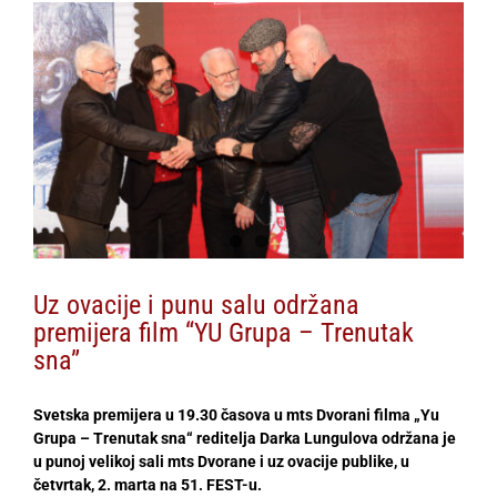
View
Larger
Image
Uz ovacije i punu salu održana
premijera film “YU Grupa – Trenutak
sna”
Svetska premijera u 19.30 časova u mts Dvorani filma „Yu
Grupa – Trenutak sna“ reditelja Darka Lungulova održana je
u punoj velikoj sali mts Dvorane i uz ovacije publike, u
četvrtak, 2. marta na 51. FEST-u.