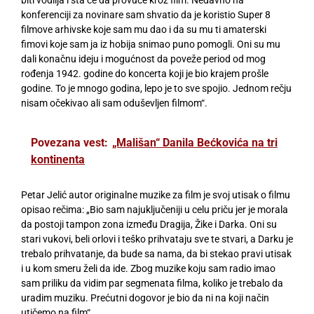
biti vodilja i šta će da provuče kroz film. Nedavno na
konferenciji za novinare sam shvatio da je koristio Super 8
filmove arhivske koje sam mu dao i da su mu ti amaterski
fimovi koje sam ja iz hobija snimao puno pomogli. Oni su mu
dali konačnu ideju i mogućnost da poveže period od mog
rođenja 1942. godine do koncerta koji je bio krajem prošle
godine. To je mnogo godina, lepo je to sve spojio. Jednom rečju
nisam očekivao ali sam oduševljen filmom“.
Povezana vest:
„Mališan“ Danila Bećkovića na tri
kontinenta
Petar Jelić autor originalne muzike za film je svoj utisak o filmu
opisao rečima: „Bio sam najuključeniji u celu priču jer je morala
da postoji tampon zona između Dragija, Žike i Darka. Oni su
stari vukovi, beli orlovi i teško prihvataju sve te stvari, a Darku je
trebalo prihvatanje, da bude sa nama, da bi stekao pravi utisak
i u kom smeru želi da ide. Zbog muzike koju sam radio imao
sam priliku da vidim par segmenata filma, koliko je trebalo da
uradim muziku. Prećutni dogovor je bio da ni na koji način
utičemo na film“.