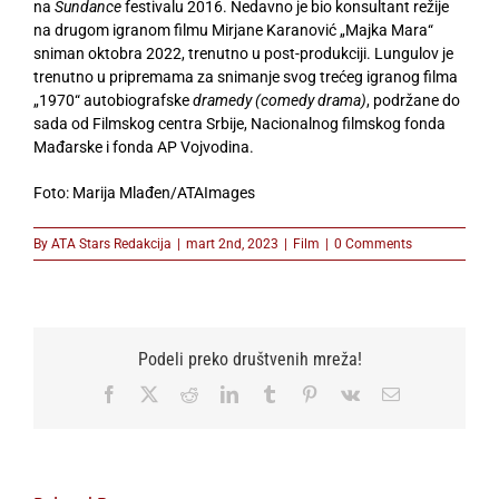
na
Sundance
festivalu 2016. Nedavno je bio konsultant režije
na drugom igranom filmu Mirjane Karanović „Majka Mara“
sniman oktobra 2022, trenutno u post-produkciji. Lungulov je
trenutno u pripremama za snimanje svog trećeg igranog filma
„1970“ autobiografske
dramedy (comedy drama)
, podržane do
sada od Filmskog centra Srbije, Nacionalnog filmskog fonda
Mađarske i fonda AP Vojvodina.
Foto: Marija Mlađen/ATAImages
By
ATA Stars Redakcija
|
mart 2nd, 2023
|
Film
|
0 Comments
Podeli preko društvenih mreža!
Facebook
X
Reddit
LinkedIn
Tumblr
Pinterest
Vk
Email