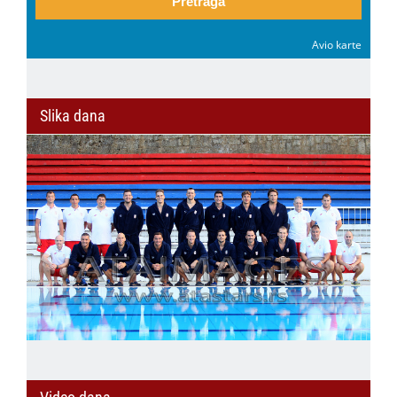
Pretraga
Avio karte
Slika dana