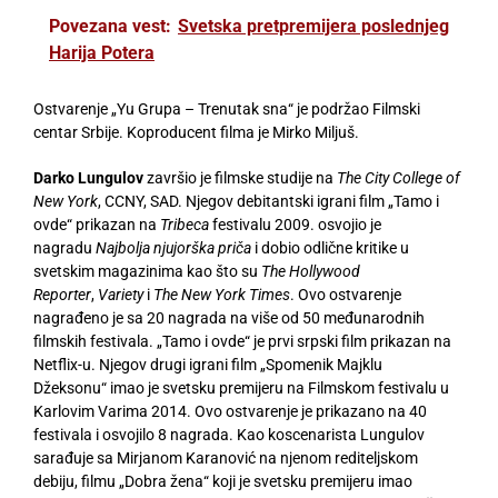
Povezana vest:
Svetska pretpremijera poslednjeg
Harija Potera
Ostvarenje „Yu Grupa – Trenutak sna“ je podržao Filmski
centar Srbije. Koproducent filma je Mirko Miljuš.
Darko Lungulov
završio je filmske studije na
The City College of
New York
, CCNY, SAD. Njegov debitantski igrani film „Tamo i
ovde“ prikazan na
Tribeca
festivalu 2009. osvojio je
nagradu
Najbolja njujorška priča
i dobio odlične kritike u
svetskim magazinima kao što su
The Hollywood
Reporter
,
Variety
i
The New York Times
. Ovo ostvarenje
nagrađeno je sa 20 nagrada na više od 50 međunarodnih
filmskih festivala. „Tamo i ovde“
je prvi srpski film prikazan na
Netflix-u. Njegov drugi igrani film „Spomenik Majklu
Džeksonu“
imao je svetsku premijeru na Filmskom festivalu u
Karlovim Varima 2014. Ovo ostvarenje je prikazano na 40
festivala i osvojilo 8 nagrada. Kao koscenarista Lungulov
sarađuje sa Mirjanom Karanović na njenom rediteljskom
debiju, filmu „Dobra žena“ koji je svetsku premijeru imao