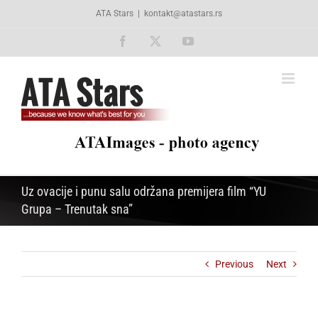
Skip
ATA Stars
|
kontakt@atastars.rs
to
content
Facebook
X
YouTube
Uz ovacije i punu salu održana premijera film “YU
Grupa – Trenutak sna”
Previous
Next