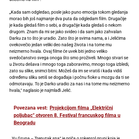
„Kada sam odgledao, posle jako puno emocija tokom gledanja
morao bih još najmanje dva puta da odgledam film. Drugačije
je kada gledaš film o sebi, a drugačije kada gledaš o nekom
drugom. Znam da mi se jako svideo i da sam jako zahvalan
Darku za to što je uradio. Zato što je svima nama, a i Jelićima
ovekovečio jedan veliki deo našeg života i na tome mu
neizmerno hvala. Ovaj filme će uvek biti jedno veliko
svedočanstvo svega onoga što smo proživeli. Mnogo stvari se
u životu dešava i mnogo toga zaboravimo, mnogo toga izbledi,
zato su slike, snimci bitni. Možeš da im se vratiš i kada vidiš
određenu sliku setiš se događaja i počnu fioke u mozgu da ti se
odmotavaju. To je Darko uradio za nas i na tome mu neizmerno
hvala,“ naglasio je najmlađi Jelić.
Povezana vest:
Projekcijom filma „Električni
poljubac“ otvoren 8. Festival francuskog filma u
Beogradu
„Yu Grupa – Trenutak sna“ je priča o rokenrol grupi koja je