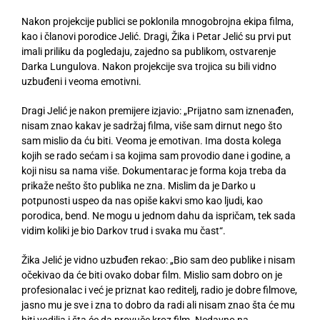
Nakon projekcije publici se poklonila mnogobrojna ekipa filma,
kao i članovi porodice Jelić. Dragi, Žika i Petar Jelić su prvi put
imali priliku da pogledaju, zajedno sa publikom, ostvarenje
Darka Lungulova. Nakon projekcije sva trojica su bili vidno
uzbuđeni i veoma emotivni.
Dragi Jelić je nakon premijere izjavio: „Prijatno sam iznenađen,
nisam znao kakav je sadržaj filma, više sam dirnut nego što
sam mislio da ću biti. Veoma je emotivan. Ima dosta kolega
kojih se rado sećam i sa kojima sam provodio dane i godine, a
koji nisu sa nama više. Dokumentarac je forma koja treba da
prikaže nešto što publika ne zna. Mislim da je Darko u
potpunosti uspeo da nas opiše kakvi smo kao ljudi, kao
porodica, bend. Ne mogu u jednom dahu da ispričam, tek sada
vidim koliki je bio Darkov trud i svaka mu čast“.
Žika Jelić je vidno uzbuđen rekao: „Bio sam deo publike i nisam
očekivao da će biti ovako dobar film. Mislio sam dobro on je
profesionalac i već je priznat kao reditelj, radio je dobre filmove,
jasno mu je sve i zna to dobro da radi ali nisam znao šta će mu