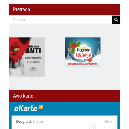
Pretraga
Search
for:
Avio karte
BEG
Beograd
,
Srbija