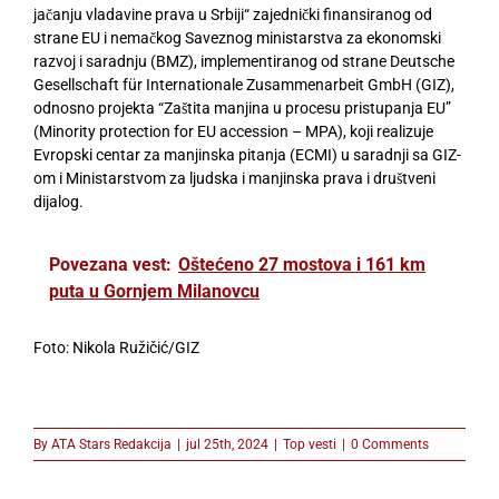
jačanju vladavine prava u Srbiji“ zajednički finansiranog od
strane EU i nemačkog Saveznog ministarstva za ekonomski
razvoj i saradnju (BMZ), implementiranog od strane Deutsche
Gesellschaft für Internationale Zusammenarbeit GmbH (GIZ),
odnosno projekta “Zaštita manjina u procesu pristupanja EU”
(Minority protection for EU accession – MPA), koji realizuje
Evropski centar za manjinska pitanja (ECMI) u saradnji sa GIZ-
om i Ministarstvom za ljudska i manjinska prava i društveni
dijalog.
Povezana vest:
Oštećeno 27 mostova i 161 km
puta u Gornjem Milanovcu
Foto: Nikola Ružičić/GIZ
By
ATA Stars Redakcija
|
jul 25th, 2024
|
Top vesti
|
0 Comments