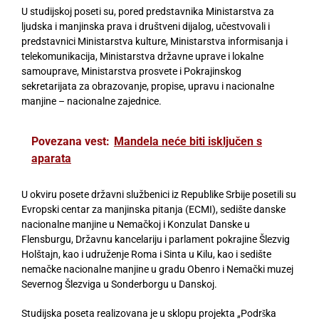
U studijskoj poseti su, pored predstavnika Ministarstva za
ljudska i manjinska prava i društveni dijalog, učestvovali i
predstavnici Ministarstva kulture, Ministarstva informisanja i
telekomunikacija, Ministarstva državne uprave i lokalne
samouprave, Ministarstva prosvete i Pokrajinskog
sekretarijata za obrazovanje, propise, upravu i nacionalne
manjine – nacionalne zajednice.
Povezana vest:
Mandela neće biti isključen s
aparata
U okviru posete državni službenici iz Republike Srbije posetili su
Evropski centar za manjinska pitanja (ECMI), sedište danske
nacionalne manjine u Nemačkoj i Konzulat Danske u
Flensburgu, Državnu kancelariju i parlament pokrajine Šlezvig
Holštajn, kao i udruženje Roma i Sinta u Kilu, kao i sedište
nemačke nacionalne manjine u gradu Obenro i Nemački muzej
Severnog Šlezviga u Sonderborgu u Danskoj.
Studijska poseta realizovana je u sklopu projekta „Podrška