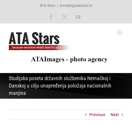
Skip
ATA Stars
|
kontakt@atastars.rs
to
content
Facebook
X
YouTube
Studijska poseta državnih službenika Nemačkoj i
Danskoj u cilju unapređenja položaja nacionalnih
manjina
Previous
Next