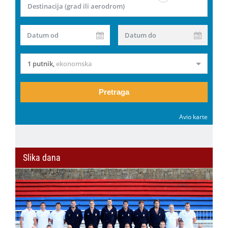
Destinacija (grad ili aerodrom)
Datum od
Datum do
1 putnik
,
ekonomska
Pretraga
Avio karte
Slika dana