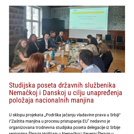
View
Larger
Image
Studijska poseta državnih službenika
Nemačkoj i Danskoj u cilju unapređenja
položaja nacionalnih manjina
U sklopu projekata „Podrška jačanju vladavine prava u Srbiji“
i“Zaštita manjina u procesu pristupanja EU” nedavno je
organizovana trodnevna studijska poseta delegacije iz Srbije
regionima Šlezvig Holštajn u Nemačkoj i Severni Šlezvig u