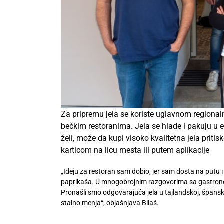
Za pripremu jela se koriste uglavnom regionalni
bečkim restoranima. Jela se hlade i pakuju u ek
želi, može da kupi visoko kvalitetna jela prit
karticom na licu mesta ili putem aplikacije
„Ideju za restoran sam dobio, jer sam dosta na putu 
paprikaša. U mnogobrojnim razgovorima sa gastronomi
Pronašli smo odgovarajuća jela u tajlandskoj, španskoj, i
stalno menja“, objašnjava Bilaš.