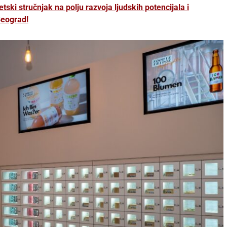
tski stručnjak na polju razvoja ljudskih potencijala i
Beograd!