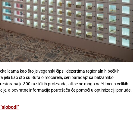
ckalicama kao što je veganski čips i dezertima regionalnih bečkih
 jela kao što su Bufalo mocarela, čeri paradajz sa balzamiko
storana je 300 različitih proizvoda, ali se ne mogu naći imena velikih
ije, a povratne informacije potrošača će pomoći u optimizaciji ponude.
"slobodi"