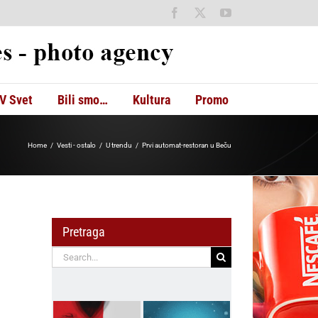
Facebook
X
YouTube
V Svet
Bili smo…
Kultura
Promo
Home
Vesti - ostalo
U trendu
Prvi automat-restoran u Beču
Pretraga
Search
for: