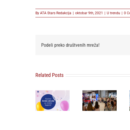
By
ATA Stars Redakcija
|
oktobar 9th, 2021
|
U trendu
|
0 C
Podeli preko društvenih mreža!
Lilly Drogerie
Related Posts
proslavile
10. online
„Ljubav
Moj dm: pet
rođendan,
pobeđuje” –
dana, pet
uručile
poruka koja
kupona u
automobil
zbunjuje
znaku
Citroën C3 i
javnost
ženskog
najavile
osvanula
zdravlja
saradnju sa
širom
šampionkom
regiona