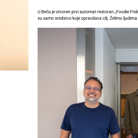
U Beču je otvoren prvi automat-restoran „Foodie Frid
su samo sredstvo koje opravdava cilj. Želimo ljudima 