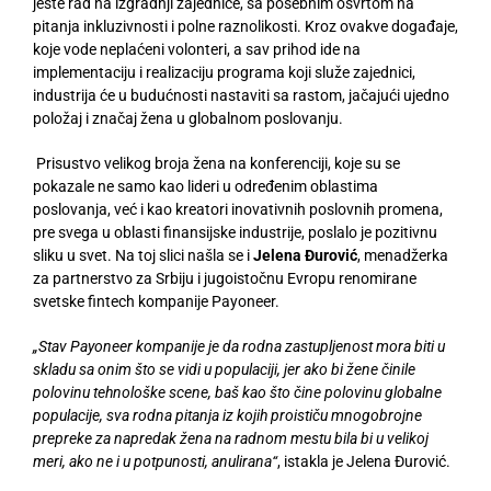
jeste rad na izgradnji zajednice, sa posebnim osvrtom na
pitanja inkluzivnosti i polne raznolikosti. Kroz ovakve događaje,
koje vode neplaćeni volonteri, a sav prihod ide na
implementaciju i realizaciju programa koji služe zajednici,
industrija će u budućnosti nastaviti sa rastom, jačajući ujedno
položaj i značaj žena u globalnom poslovanju.
Prisustvo velikog broja žena na konferenciji, koje su se
pokazale ne samo kao lideri u određenim oblastima
poslovanja, već i kao kreatori inovativnih poslovnih promena,
pre svega u oblasti finansijske industrije, poslalo je pozitivnu
sliku u svet. Na toj slici našla se i
Jelena Đurović
, menadžerka
za partnerstvo za Srbiju i jugoistočnu Evropu renomirane
svetske fintech kompanije Payoneer.
„Stav Payoneer kompanije je
da rodna zastupljenost mora biti u
skladu sa onim što se vidi u populaciji, jer ako bi žene činile
polovinu tehnološke scene, baš kao što čine polovinu globalne
populacije, sva rodna pitanja iz kojih proističu mnogobrojne
prepreke za napredak žena na radnom mestu bila bi u velikoj
meri, ako ne i u potpunosti, anulirana“
, istakla je Jelena Đurović.