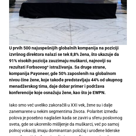
U prvih 500 najuspešnijih globalnih kompanija na poziciji
izvršnog direktora nalazi se tek 8,8% žena, što ukazuje da
91% visokih pozicija zauzimaju muškarci, najnoviji su
rezultati Forbsovog
*
istraživanja. Sa druge strane,
kompanija Payoneer, gde
50% zaposlenih na globalnom
nivou čine žene, koje takođe predstavljaju 44% od ukupnog
menadžerskog tima, daje dobar primer i podržava
konferencije koje osnažuju žene, kao što je EWPN.
Iako smo već uveliko zakoračili u XXI vek, žene su i dalje
zanemarene u nekim segmentima života. Polaritet između
polova je posebno naglašen kada se zaviri u sferu poslovnog
sveta, gde se ukorenilo mišljenje da muškarci, već po samoj
polnoj vokaciji, imaju dominantan položaj i urođene liderske