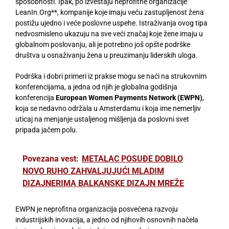
sposobnosti. Ipak, po izveštaju neprofitne organizacije
LeanIn.Org
**
, kompanije koje imaju veću zastupljenost žena
postižu ujedno i veće poslovne uspehe. Istraživanja ovog tipa
nedvosmisleno ukazuju na sve veći značaj koje žene imaju u
globalnom poslovanju, ali je potrebno još
opšte podrške
društva u osnaživanju žena u preuzimanju liderskih uloga.
Podrška i dobri primeri iz prakse mogu se naći na strukovnim
konferencijama, a jedna od njih je globalna godišnja
konferencija
European Women Payments Network (EWPN)
,
koja
se nedavno održala u Amsterdamu i koja ime nemerljiv
uticaj na menjanje ustaljenog mišljenja da poslovni svet
pripada jačem polu.
Povezana vest:
METALAC POSUĐE DOBILO
NOVO RUHO ZAHVALJUJUĆI MLADIM
DIZAJNERIMA BALKANSKE DIZAJN MREŽE
EWPN je neprofitna organizacija posvećena razvoju
industrijskih inovacija, a jedno od njihovih osnovnih načela