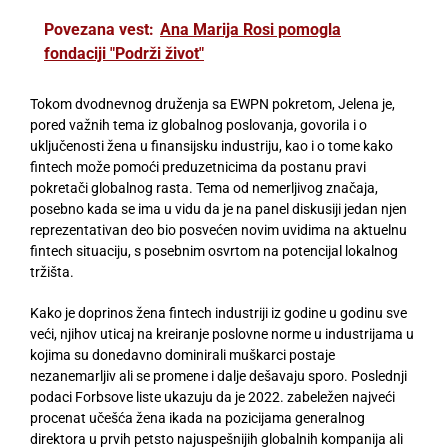
Povezana vest:
Ana Marija Rosi pomogla
fondaciji "Podrži život"
Tokom dvodnevnog druženja sa EWPN pokretom, Jelena je,
pored važnih tema iz globalnog poslovanja, govorila i o
uključenosti žena u finansijsku industriju, kao i o tome kako
fintech može pomoći preduzetnicima da postanu pravi
pokretači globalnog rasta.
Tema od nemerljivog značaja,
posebno kada se ima u vidu da je na
panel diskusiji jedan njen
reprezentativan deo bio posvećen novim uvidima na aktuelnu
fintech situaciju, s posebnim osvrtom na potencijal lokalnog
tržišta.
Kako je doprinos žena fintech industriji iz godine u godinu sve
veći, njihov uticaj na kreiranje poslovne norme u industrijama u
kojima su donedavno dominirali muškarci postaje
nezanemarljiv ali se promene i dalje dešavaju sporo. Poslednji
podaci Forbsove liste ukazuju da je 2022. zabeležen najveći
procenat učešća žena ikada na pozicijama generalnog
direktora u prvih petsto najuspešnijih globalnih kompanija ali