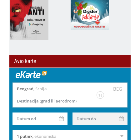
Avio karte
BEG
Beograd
,
Srbija
Destinacija (grad ili aerodrom)
Datum od
Datum do
1 putnik
,
ekonomska