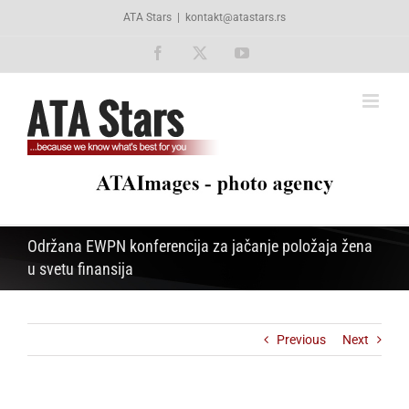
Skip
ATA Stars
|
kontakt@atastars.rs
to
content
Facebook
X
YouTube
Održana EWPN konferencija za jačanje položaja žena
u svetu finansija
Previous
Next