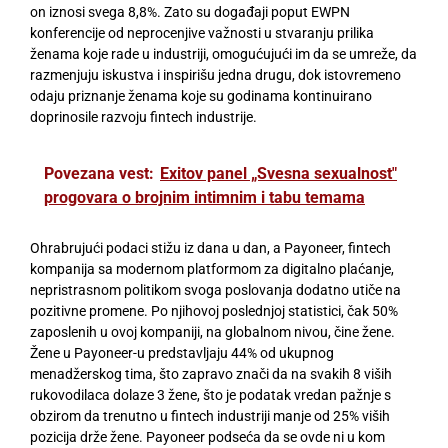
on iznosi svega 8,8%. Zato su događaji poput EWPN
konferencije od neprocenjive važnosti u stvaranju prilika
ženama koje rade u industriji, omogućujući im da se umreže, da
razmenjuju iskustva i inspirišu jedna drugu, dok istovremeno
odaju priznanje ženama koje su godinama kontinuirano
doprinosile razvoju fintech industrije.
Povezana vest:
Exitov panel „Svesna sexualnost"
progovara o brojnim intimnim i tabu temama
Ohrabrujući podaci stižu iz dana u dan, a Payoneer,
fintech
kompanija sa modernom platformom za digitalno plaćanje,
nepristrasnom politikom svoga poslovanja dodatno utiče na
pozitivne promene. Po njihovoj poslednjoj statistici, čak
50%
zaposlenih u ovoj kompaniji, na globalnom nivou, čine žene.
Žene u Payoneer-u predstavljaju 44% od ukupnog
menadžerskog tima,
što zapravo znači da na svakih 8 viših
rukovodilaca dolaze 3 žene, što je podatak vredan pažnje s
obzirom da trenutno u fintech industriji manje od 25% viših
pozicija drže žene. Payoneer podseća da se ovde ni u kom