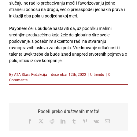
slučaju ne radi o prebacivanju moći i favorizovanju jedne
strane u odnosu na drugu, već o preraspodeli jednakih prava i
inkluziji oba pola u podjednakoj meri.
Payoneer će i ubuduće nastaviti da, uz
podršku malim i
srednjim preduzećima koja žele da globalno šire svoje
poslovanje, s posebnim akcentom radi na stvaranju
ravnopravnih uslova za oba pola. Vrednovanje odlučnosti i
talenta uvek treba da bude iznad unapred stvorenih pojmova o
polu, ističu iz ove kompanije.
By
ATA Stars Redakcija
|
decembar 12th, 2022
|
U trendu
|
0
Comments
Podeli preko društvenih mreža!
Facebook
X
Reddit
LinkedIn
Tumblr
Pinterest
Vk
Email