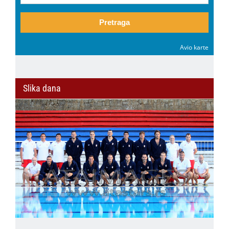
Pretraga
Avio karte
Slika dana