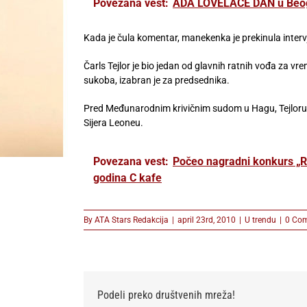
Povezana vest:
ADA LOVELACE DAN u Beogr
Kada je čula komentar, manekenka je prekinula intervju
Čarls Tejlor je bio jedan od glavnih ratnih vođa za v
sukoba, izabran je za predsednika.
Pred Međunarodnim krivičnim sudom u Hagu, Tejloru 
Sijera Leoneu.
Povezana vest:
Počeo nagradni konkurs „Ri
godina C kafe
By
ATA Stars Redakcija
|
april 23rd, 2010
|
U trendu
|
0 Co
Podeli preko društvenih mreža!