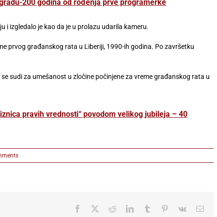
adu-200 godina od rođenja prve programerke
 i izgledalo je kao da je u prolazu udarila kameru.
reme prvog građanskog rata u Liberiji, 1990-ih godina. Po završetku
se sudi za umešanost u zločine počinjene za vreme građanskog rata u
znica pravih vrednosti“ povodom velikog jubileja – 40
mments
Facebook
X
Reddit
LinkedIn
Tumblr
Pinterest
Vk
Ema