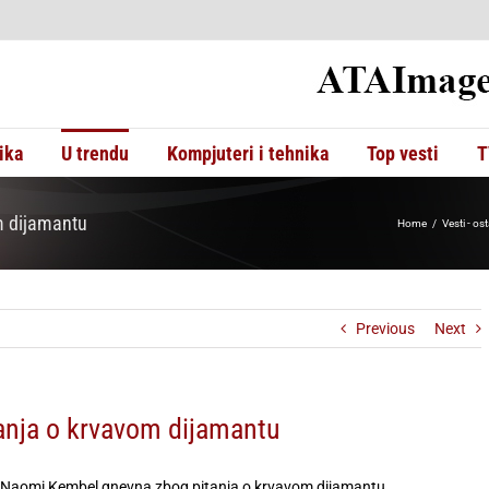
ika
U trendu
Kompjuteri i tehnika
Top vesti
T
m dijamantu
Home
Vesti - os
Previous
Next
nja o krvavom dijamantu
Naomi Kembel gnevna zbog pitanja o krvavom dijamantu