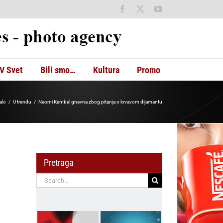
Facebook
X
YouTube
V Svet
Bili smo…
Kultura
Promo
talo
U trendu
Naomi Kembel gnevna zbog pitanja o krvavom dijamantu
Pretraga
Search
for: