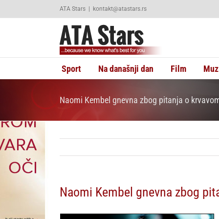
Skip
ATA Stars
|
kontakt@atastars.rs
to
content
Sport
Na današnji dan
Film
Muz
Naomi Kembel gnevna zbog pitanja o krvavo
Naomi Kembel gnevna zbog pita