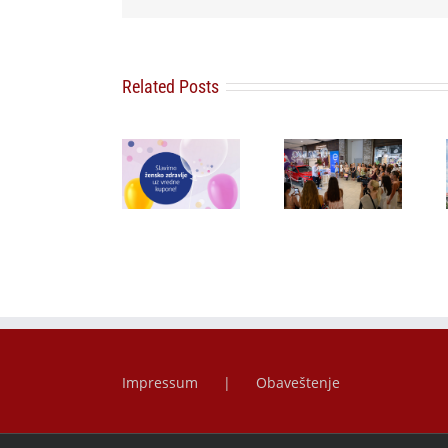
Lilly Drogerie
Related Posts
proslavile
10. online
„Ljubav
Moj dm: pet
rođendan,
pobeđuje” –
dana, pet
uručile
poruka koja
kupona u
automobil
zbunjuje
znaku
Citroën C3 i
javnost
ženskog
najavile
osvanula
zdravlja
saradnju sa
širom
šampionkom
regiona
Andreom
Bokan
Impressum
Obaveštenje