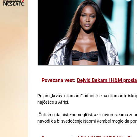
Povezana vest:
Dejvid Bekam i H&M proslav
Pojam „krvavi dijamant“ odnosi se na dijamante iskop
najčešće u Africi.
-Čuli smo da niste pomogli istrazi u ovom veoma znač
navodi da bi svedočenje Naomi Kembel moglo da pom