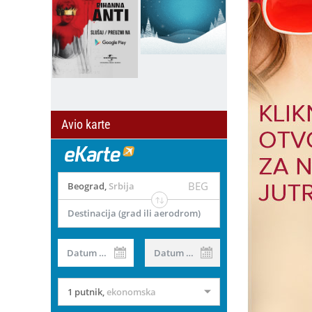
Avio karte
BEG
Beograd
,
Srbija
Destinacija (grad ili aerodrom)
Datum od
Datum do
1 putnik
,
ekonomska