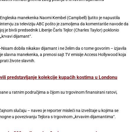
Engleska manekenka Naomi Kembel (Campbell) ljutito je napustila
intervju za televiziju ABC pošto je zamoljena da komentariše navode da
joj je bivši predsednik Liberije Čarls Tejlor (Charles Taylor) poklonio
„krvavi dijamant“.
-Nisam dobila nikakav dijamant i ne želim da o tome govorim – izjavila
je slavna manekenka, a prenosi sajt TV emisije Access Hollywood koja
prati živote slavnih.
ili predstavljanje kolekcije kupaćih kostima u Londonu
ane u ratnim područjima a čijom su trgovinom finansirani ratovi,
ajnom slučaju – naveo je reporter misleći na izveštaje u kojima se
ogne u povezivanju Tejlora s trgovinom „krvavim dijamantima“.