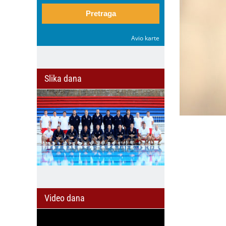
Pretraga
Avio karte
Slika dana
Video dana
il