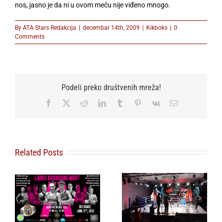
nos, jasno je da ni u ovom meču nije viđeno mnogo.
By
ATA Stars Redakcija
|
decembar 14th, 2009
|
Kikboks
|
0
Comments
Podeli preko društvenih mreža!
Facebook
X
Reddit
LinkedIn
Tumblr
Pinterest
Vk
Email
Related Posts
Tradicionalni kik
boks i boks turnir
Konovalov: Osvojio
t
Budva Splendid
sam titulu sa
 u
Grand Prix – Arena
polomljenim rebrom