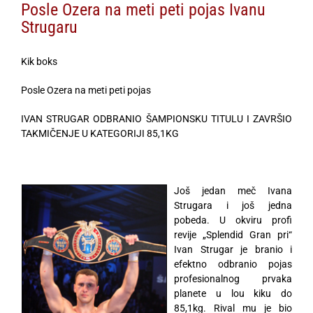
Posle Ozera na meti peti pojas Ivanu
Strugaru
Kik boks
Posle Ozera na meti peti pojas
IVAN STRUGAR ODBRANIO ŠAMPIONSKU TITULU I ZAVRŠIO
TAKMIČENJE U KATEGORIJI 85,1KG
Još jedan meč Ivana
Strugara i još jedna
pobeda. U okviru profi
revije „Splendid Gran pri“
Ivan Strugar je branio i
efektno odbranio pojas
profesionalnog prvaka
planete u lou kiku do
85,1kg. Rival mu je bio