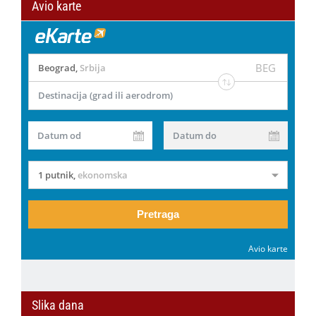
Avio karte
BEG
Beograd
,
Srbija
Destinacija (grad ili aerodrom)
Datum od
Datum do
1 putnik
,
ekonomska
Pretraga
Avio karte
Slika dana