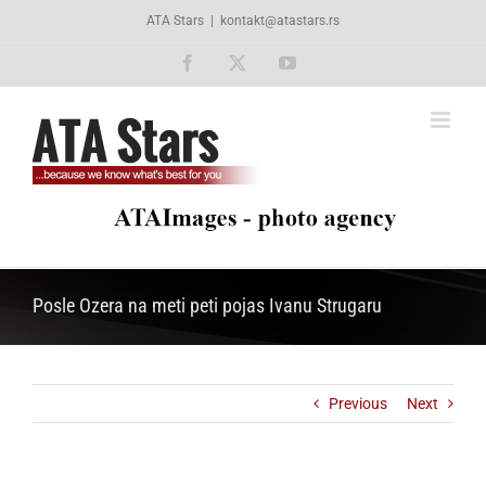
Skip
ATA Stars
|
kontakt@atastars.rs
to
content
Facebook
X
YouTube
Posle Ozera na meti peti pojas Ivanu Strugaru
Previous
Next