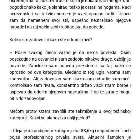
okretan, ima taj ubistevni uširo kojim je nokautirao mnoge. Kad
pogodi onako kako je planirao, teško je ostati na nogama. Radi
nerezonski i sa takvim borcem je uvek opasno raditi. Uspeo
sam da nametnem svoj stil, uspešno neutralisao njegove
napade i na taj način sebi trasirao put do pobede.
Koliko ste zadovoljni kako ste odradili meč?
– Posle svakog meča važno je da nema povreda. Osim
posekotine na cevanici nisam zadobio nikakve druge, ozbiljnije
povrede. Zabeležio sam pobedu prekidom i na taj način se
oprostio od ove kategorije. Gledano iz tog ugla, veoma sam
zadovoljan. Ali, zadovoljan sam i kako sam odradio sam meč.
Kontrolisao sam rivala, konstantno držao visok ritam borbe i
uspevao da odolim njegovim nasrtajima. I sa te strane mogu
biti vrlo zadovoljan.
Mečom protiv Ozera završili ste takmičenje u ovoj težinskoj
kategoriji. Kakvi su planovi za dalji period?
– Ideja je da podignem kategoriju na 88,6kg i napadanem i peti
pojas profesionalnog prvaka sveta. Aktuelni šampion je