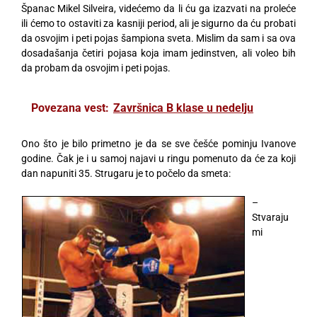
Španac Mikel Silveira, videćemo da li ću ga izazvati na proleće
ili ćemo to ostaviti za kasniji period, ali je sigurno da ću probati
da osvojim i peti pojas šampiona sveta. Mislim da sam i sa ova
dosadašanja četiri pojasa koja imam jedinstven, ali voleo bih
da probam da osvojim i peti pojas.
Povezana vest:
Završnica B klase u nedelju
Ono što je bilo primetno je da se sve češće pominju Ivanove
godine. Čak je i u samoj najavi u ringu pomenuto da će za koji
dan napuniti 35. Strugaru je to počelo da smeta:
–
Stvaraju
mi