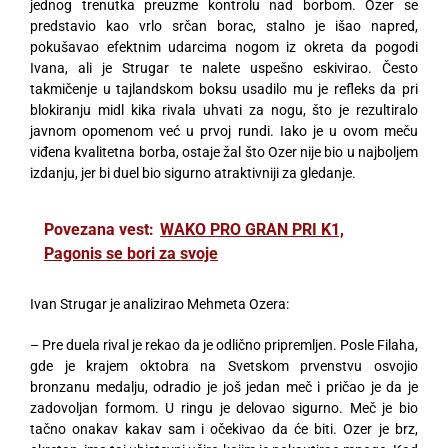
jednog trenutka preuzme kontrolu nad borbom. Ozer se
predstavio kao vrlo srčan borac, stalno je išao napred,
pokušavao efektnim udarcima nogom iz okreta da pogodi
Ivana, ali je Strugar te nalete uspešno eskivirao. Često
takmičenje u tajlandskom boksu usadilo mu je refleks da pri
blokiranju midl kika rivala uhvati za nogu, što je rezultiralo
javnom opomenom već u prvoj rundi. Iako je u ovom meču
viđena kvalitetna borba, ostaje žal što Ozer nije bio u najboljem
izdanju, jer bi duel bio sigurno atraktivniji za gledanje.
Povezana vest:
WAKO PRO GRAN PRI K1,
Pagonis se bori za svoje
Ivan Strugar je analizirao Mehmeta Ozera:
– Pre duela rival je rekao da je odlično pripremljen. Posle Filaha,
gde je krajem oktobra na Svetskom prvenstvu osvojio
bronzanu medalju, odradio je još jedan meč i pričao je da je
zadovoljan formom. U ringu je delovao sigurno. Meč je bio
tačno onakav kakav sam i očekivao da će biti. Ozer je brz,