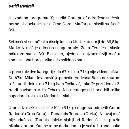
Đetići trenirali
U uvodnom programu “Splendid Gran prija” odrađene su četiri
borbe. U duelu selekcija Crne Gore i Mađarske slavili su Đetići
3:0.
Svi mečevi su rađeni u discipline lou kik. U kategoriji do 63,5 kg:
Marko Nikolić je odmerio snage protiv Zolta Ferenca I slavio
odlukom sudija 3:0. Bio je to, ujedno, I najzanimljiviji meč u
kome su oba borca prikazala solidno znanje.
U preostale dve kategorije, do 67 kg i do 71kg nije viđeno ništa.
Do 67kg Milan Jovanović je pobedio Andeasa Baza nokautom
u 2. rundi, dok je do 71 kg Ivan Tošković, takođe prekidom u 2.
rundi savladao Atilu Fehera. Nisu crnogosrki boric bili toliko
superiorni koliko su Mađari bili slabi.
U prestiž meč, discipline K-1 +91kg, snage su odmerili Goran
Radonjić (Crna Gora) – Panajotis Totonis (Grčka). Ni ovaj meč
nije oduševio. Totonis daleko slabiji od Radonjića nije pružio
nikakav otpor. Kad se tome doda dam u je već u 1. rundi puko