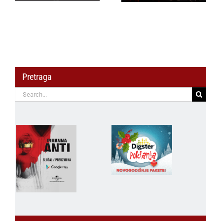
Fight Night 22. maja
Pretraga
Search
for: