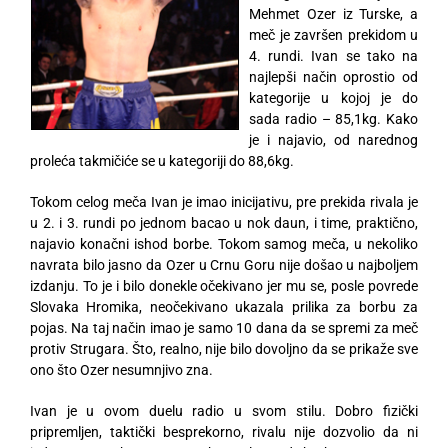
Mehmet Ozer iz Turske, a
meč je završen prekidom u
4. rundi. Ivan se tako na
najlepši način oprostio od
kategorije u kojoj je do
sada radio – 85,1kg. Kako
je i najavio, od narednog
proleća takmičiće se u kategoriji do 88,6kg.
Tokom celog meča Ivan je imao inicijativu, pre prekida rivala je
u 2. i 3. rundi po jednom bacao u nok daun, i time, praktično,
najavio konačni ishod borbe. Tokom samog meča, u nekoliko
navrata bilo jasno da Ozer u Crnu Goru nije došao u najboljem
izdanju. To je i bilo donekle očekivano jer mu se, posle povrede
Slovaka Hromika, neočekivano ukazala prilika za borbu za
pojas. Na taj način imao je samo 10 dana da se spremi za meč
protiv Strugara. Što, realno, nije bilo dovoljno da se prikaže sve
ono što Ozer nesumnjivo zna.
Ivan je u ovom duelu radio u svom stilu. Dobro fizički
pripremljen, taktički besprekorno, rivalu nije dozvolio da ni