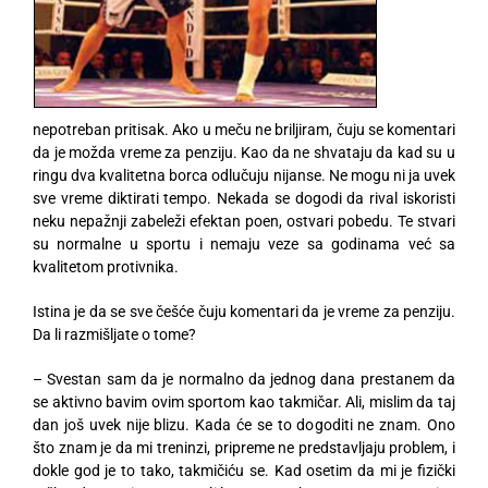
nepotreban pritisak. Ako u meču ne briljiram, čuju se komentari
da je možda vreme za penziju. Kao da ne shvataju da kad su u
ringu dva kvalitetna borca odlučuju nijanse. Ne mogu ni ja uvek
sve vreme diktirati tempo. Nekada se dogodi da rival iskoristi
neku nepažnji zabeleži efektan poen, ostvari pobedu. Te stvari
su normalne u sportu i nemaju veze sa godinama već sa
kvalitetom protivnika.
Istina je da se sve češće čuju komentari da je vreme za penziju.
Da li razmišljate o tome?
– Svestan sam da je normalno da jednog dana prestanem da
se aktivno bavim ovim sportom kao takmičar. Ali, mislim da taj
dan još uvek nije blizu. Kada će se to dogoditi ne znam. Ono
što znam je da mi treninzi, pripreme ne predstavljaju problem, i
dokle god je to tako, takmičiću se. Kad osetim da mi je fizički