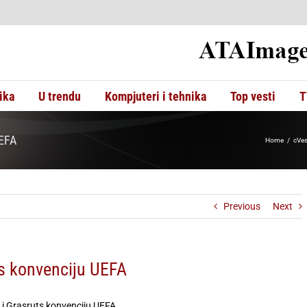
ika
U trendu
Kompjuteri i tehnika
Top vesti
T
UEFA
Home
cVes
Previous
Next
ts konvenciju UEFA
 i Grasruts konvenciju UEFA