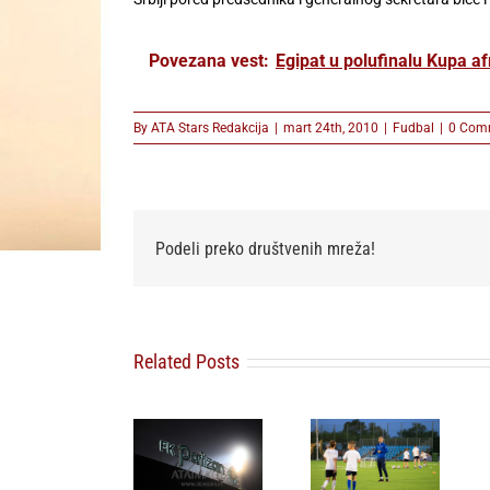
Povezana vest:
Egipat u polufinalu Kupa af
By
ATA Stars Redakcija
|
mart 24th, 2010
|
Fudbal
|
0 Com
Podeli preko društvenih mreža!
Related Posts
FK Partizan
Omladinski
FSS povlači
ponovo
sport u
podršku
uputio apel
Beogradu
Djaniju
navijačima:
dobija novu
Infantinu za
Pružite
energiju: