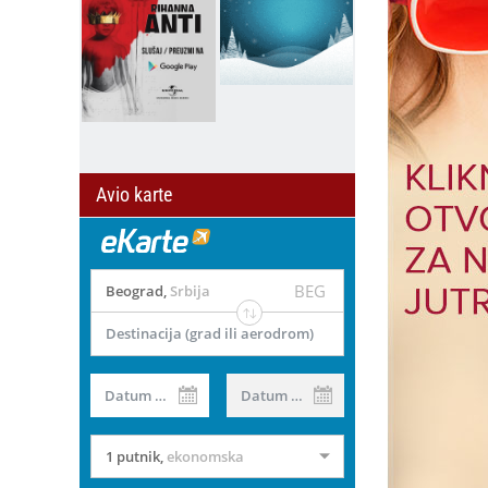
Avio karte
BEG
Beograd
,
Srbija
Destinacija (grad ili aerodrom)
Datum od
Datum do
1 putnik
,
ekonomska