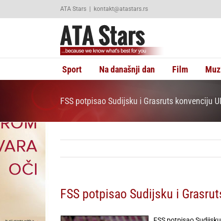
Skip
ATA Stars
|
kontakt@atastars.rs
to
content
Sport
Na današnji dan
Film
Muz
FSS potpisao Sudijsku i Grasruts konvenciju 
FSS potpisao Sudijsku i Grasru
FSS potpisao Sudijsku