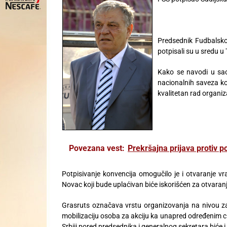
Predsednik Fudbalsko
potpisali su u sredu u
Kako se navodi u sao
nacionalnih saveza ko
kvalitetan rad organiz
Povezana vest:
Prekršajna prijava protiv 
Potpisivanje konvencija omogučilo je i otvaranje v
Novac koji bude uplaćivan biće iskorišćen za otvaranj
Grasruts označava vrstu organizovanja na nivou zaje
mobilizaciju osoba za akciju ka unapred određenim cil
Srbiji pored predsednika i generalnog sekretara biće 