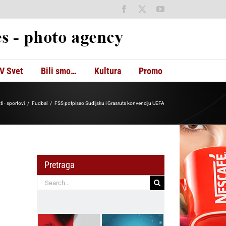
Facebook
X
YouTube
V Svet
Bili smo…
Kultura
Promo
ti - sportovi
Fudbal
FSS potpisao Sudijsku i Grasruts konvenciju UEFA
Pretraga
Search
for: