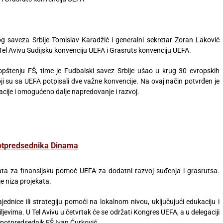
g saveza Srbije Tomislav Karadžić i generalni sekretar Zoran Laković
 Tel Avivu Sudijsku konvenciju UEFA i Grasruts konvenciju UEFA.
pštenju FŠ, time je Fudbalski savez Srbije ušao u krug 30 evropskih
ji su sa UEFA potpisali dve važne konvencije. Na ovaj način potvrđen je
acije i omogućeno dalje napredovanje i razvoj.
potpredsednika Dinama
rata za finansijsku pomoć UEFA za dodatni razvoj suđenja i grasrutsa.
e niza projekata.
dnice ili strategiju pomoći na lokalnom nivou, uključujući edukaciju i
jevima. U Tel Avivu u četvrtak će se održati Kongres UEFA, a u delegaciji
i potpredsednik FŠ Ivan Ćurković.